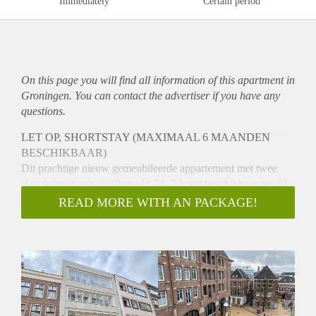
Immediately
Certain period
On this page you will find all information of this
apartment
in
Groningen. You can contact the advertiser if you have any
questions.
LET OP, SHORTSTAY (MAXIMAAL 6 MAANDEN
BESCHIKBAAR)
Dit prachtige nieuw gemeubileerde appartement met twee
slaapkamers aan de Vismarkt 7A-7 komt beschikbaar per 01-
04-2025.
READ MORE WITH AN PACKAGE!
Locatie
Het appartement is gelegen in de binnenstad van Groningen
en hierdoor een perfecte locatie om te wonen. In de stad
Groningen vind je een breed scala aan winkels, restaurants,
cafés en culturele hotspots vindt. In de directe omgeving
bevinden zich bovendien diverse sportscholen, supermarkten
en andere voorzieningen.