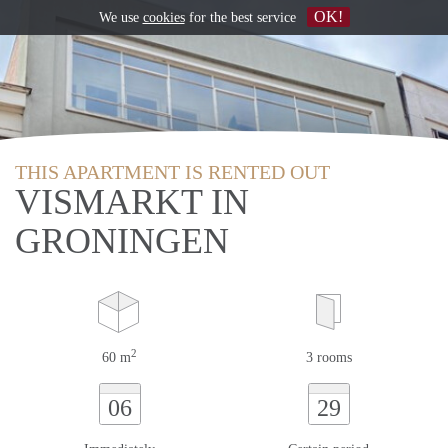
OK!
We use
cookies
for the best service
THIS APARTMENT IS RENTED OUT
VISMARKT IN
GRONINGEN
2
60 m
3 rooms
06
29