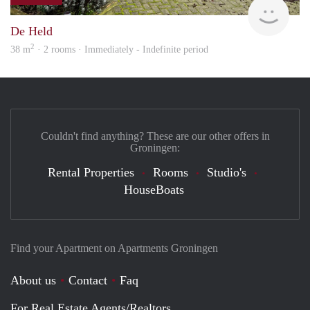
Grun
De Held
2
38 m
· 2 rooms · Immediately - Indefinite period
Couldn't find anything? These are our other offers in
Groningen:
Rental Properties
Rooms
Studio's
HouseBoats
Find your Apartment on Apartments Groningen
About us
Contact
Faq
For Real Estate Agents/Realtors