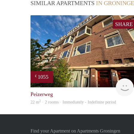
SIMILAR APARTMENTS
IN GRONING
SHARE
1055
€
Peizerweg
2
22 m
· 2 rooms · Immediately - Indefinite period
Find your Apartment on Apartments Groningen