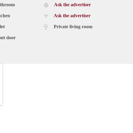
athroom
Ask the advertiser
tchen
Ask the advertiser
let
Private living room
ont door