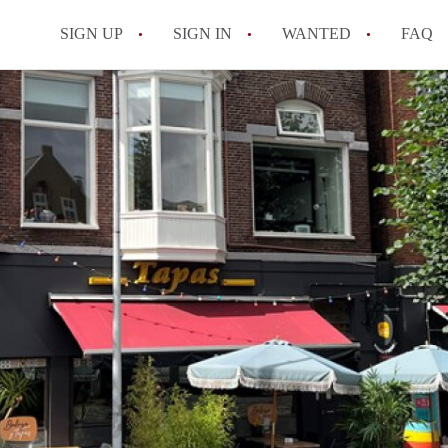
SIGN UP
SIGN IN
WANTED
FAQ
All FAQs