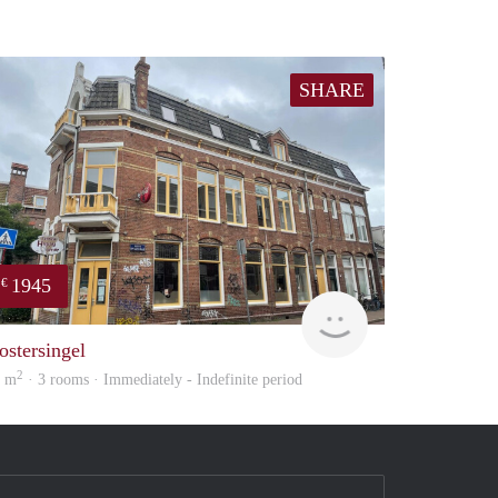
SHARE
1945
€
huur
GrunoVerhuur
ostersingel
2
5 m
· 3 rooms · Immediately - Indefinite period