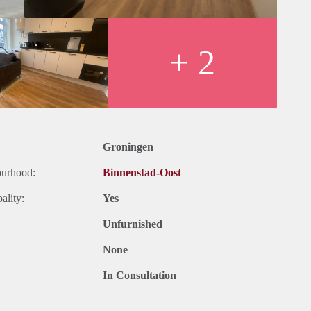
handeling nemen. De volgorde van binnengekomen reacties
e eerste selectie. Vanwege het grote aantal aanvragen kunnen
s circa 5 kandidaten uit voor een bezichtiging. We kunnen
+ 2
tnodigen.
Groningen
ourhood:
Binnenstad-Oost
ality:
Yes
Unfurnished
None
In Consultation