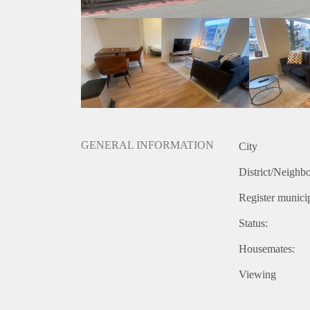
Telefonische reacties kunnen wij helaas niet in be
bepaalt welke kandidaten worden uitgenodigd voor d
wij niet op iedereen reageren. Wij nodigen doorgaan
helaas niet iedereen persoonlijk beantwoorden of ui
GENERAL INFORMATION
City
District/Neighb
Register municip
Status:
Housemates:
Viewing