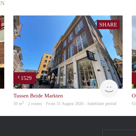
EN
SHARE
1529
€
GrunoVerhuur
GrunoVer
Tussen Beide Markten
O
2
50 m
· 2 rooms · From 31 August 2026 - Indefinite period
6