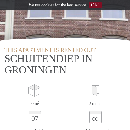
OK!
We use
cookies
for the best service
THIS APARTMENT IS RENTED OUT
SCHUITENDIEP IN
GRONINGEN
2
90 m
2 rooms
∞
07