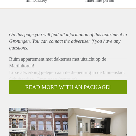
Immediately
Indefinite period
On this page you will find all information of this
apartment
in
Groningen. You can contact the advertiser if you have any
questions.
Ruim appartement met dakterras met uitzicht op de
Martinitoren!
Luxe afwerking gelegen aan de diepenring in de binnenstad.
Schuitendiep, Groningen (centrum).
INDELING
READ MORE WITH AN PACKAGE!
Gezamenlijke entree naar hal met voordeur appartement en
fietsenberging. Trapopgang naar eerste verdieping met
toegang tot het appartement, woonkamer met open keuken
voorzien van koelkast, kookplaat, oven en vaatwasser,
slaapkamer met badkamer en-suite voorzien van zwevend
toilet, inloopdouche en wastafelmeubel. De CV ketel en
wasmachine aansluiting is gelegen in de voormalige