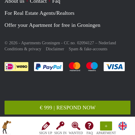
About us
Contact
Faq
For Real Estate Agents/Realtors
Offer your Apartment for free in Groningen
© 2026 - Apartments Groningen - CC no. 02094127 –
Nederland
Conditions & privacy
Disclaimer
Spam & fake-accounts
Pay easily with :payment method
Pay easily with :payment meth
Pay easily with :pay
Pay e
€ 999 | RESPOND NOW
+
SIGN UP
SIGN IN
WANTED
FAQ
APARTMENT