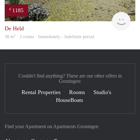
1185
€
Grun
De Held
2
38 m
· 2 rooms · Immediately - Indefinite period
Couldn't find anything? These are our other offers in
Groningen:
Rental Properties
Rooms
Studio's
HouseBoats
Find your Apartment on Apartments Groningen