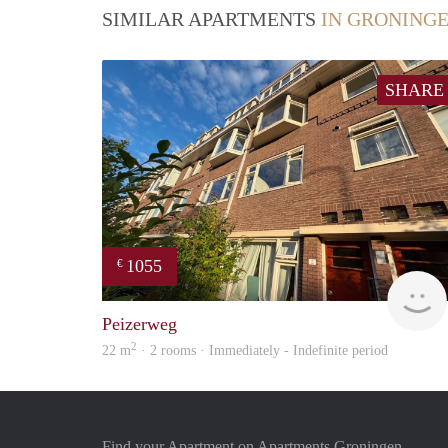
SIMILAR APARTMENTS
IN GRONING
SHARE
1055
€
Peizerweg
2
22 m
· 2 rooms · Immediately - Indefinite period
Find your Apartment on Apartments Groningen