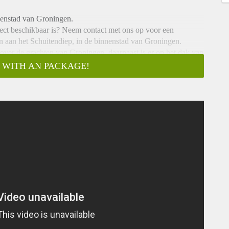
nenstad van Groningen.
ect beschikbaar is? Neem contact met ons op voor een
en aan het Schuitendiep, in de binnenstad van Groningen.
 over de grachten van Groningen, daarnaast is er op het dak van
unt zitten.
 WITH AN PACKAGE!
ent en fietsenberging. Trapopgang naar tweede verdieping met
euken voorzien van koelkast, kookplaat, oven en vaatwasser,
orzien douche en wastafelmeubel. De CV ketel en wasmachine
Het ruime dakterras is toegankelijk via een vlizotrap. De woning
n, daarna is er een verlenging mogelijk voor onbepaalde tijd.