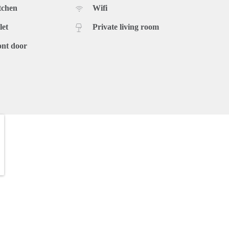
tchen
Wifi
let
Private living room
ont door