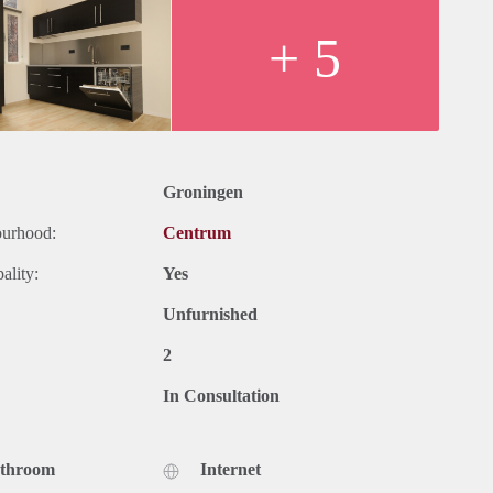
+ 5
Groningen
ourhood:
Centrum
ality:
Yes
Unfurnished
2
In Consultation
athroom
Internet