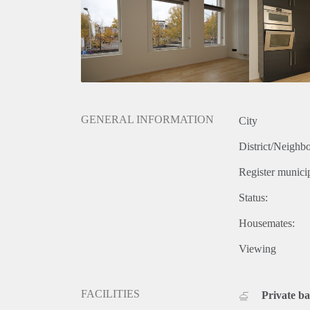
GENERAL INFORMATION
City
District/Neighb
Register municip
Status:
Housemates:
Viewing
FACILITIES
Private b