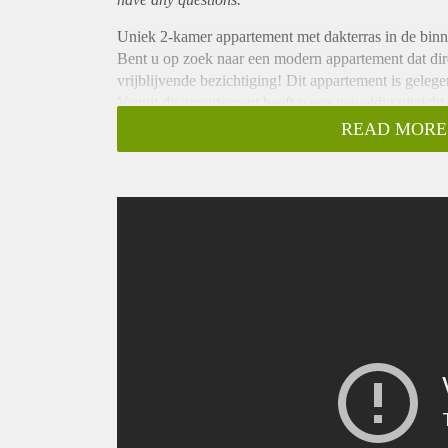
Uniek 2-kamer appartement met dakterras in de bin
Bent u op zoek naar een modern appartement dat dir
vrijblijvende bezichtiging! Dit appartement is geleg
Vanuit dit appartement heeft u een geweldig uitzicht
het pand een rustig dakterras gelegen waar u buiten k
READ MORE
Perfecte locatie voor expats!
INDELING
Gezamenlijke entree naar hal met voordeur appartem
toegang tot het appartement, woonkamer met open k
apart toilet, slaapkamer met badkamer en-suite vo
aansluiting is gelegen in de voormalige liftschacht. 
is voorzien van een laminaatvloer en rolgordijnen.
Zeer geschikt voor expats of stel.
ALGEMEEN:
- luxe afgewerkt appartement
- c.v. verwarmd
- fietsenberging
- Perfecte locatie
Woning is per direct beschikbaar voor min 12 maande