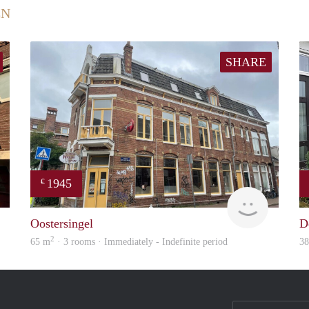
EN
SHARE
1945
€
GrunoVerhuur
GrunoVer
Oostersingel
D
2
65 m
· 3 rooms · Immediately - Indefinite period
3