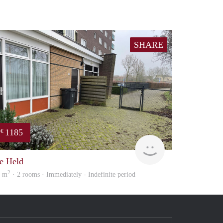
SHARE
1185
€
huur
GrunoVerhuur
e Held
2
8 m
· 2 rooms · Immediately - Indefinite period