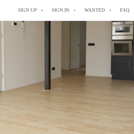
SIGN UP
SIGN IN
WANTED
FAQ
All FAQs