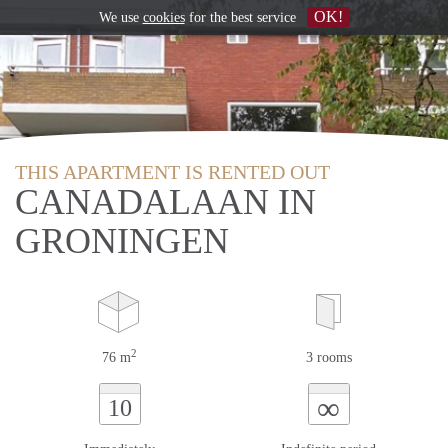
OK!
We use
cookies
for the best service
THIS APARTMENT IS RENTED OUT
CANADALAAN IN
GRONINGEN
2
76 m
3 rooms
∞
10