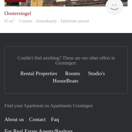
Grun
Oostersingel
2
65 m
· 3 rooms · Immediately - Indefinite period
Couldn't find anything? These are our other offers in
Groningen:
Rental Properties
Rooms
Studio's
HouseBoats
Find your Apartment on Apartments Groningen
About us
Contact
Faq
For Real Estate Agents/Realtors