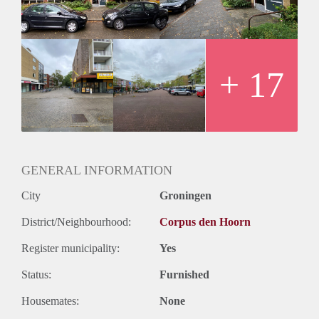
appartement over een ruim balkon.
Huurprijs
De huurprijs bedraagt €1082,- inclusief een voorschot op
blokverwarming.
+ 17
GENERAL INFORMATION
City
Groningen
District/Neighbourhood:
Corpus den Hoorn
Register municipality:
Yes
Status:
Furnished
Housemates:
None