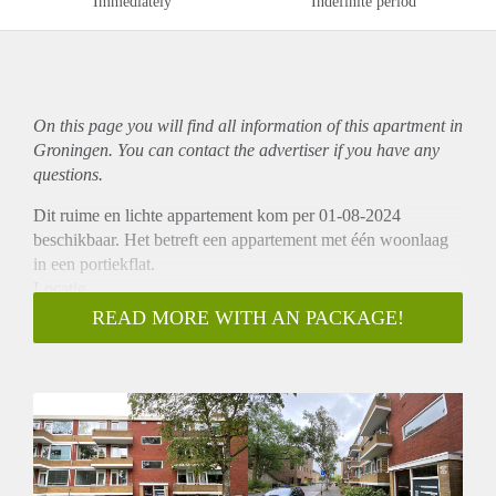
Immediately
Indefinite period
On this page you will find all information of this
apartment
in
Groningen. You can contact the advertiser if you have any
questions.
Dit ruime en lichte appartement kom per 01-08-2024
beschikbaar. Het betreft een appartement met één woonlaag
in een portiekflat.
Locatie
Dit appartement is gelegen in de wijk Corpus den Hoorn
READ MORE WITH AN PACKAGE!
Noord in Groningen en is op loopafstand van de supermarkt
en andere voorzieningen. Verder zijn er diverse uitvalswegen
nabij het appartement.
Indeling
Het appartement bevindt zich op de eerste woonlaag en
beschikt over 2 slaapkamers, een ruime woonkamer, aparte
keuken, badkamer en een apart toilet. Ook beschikt het