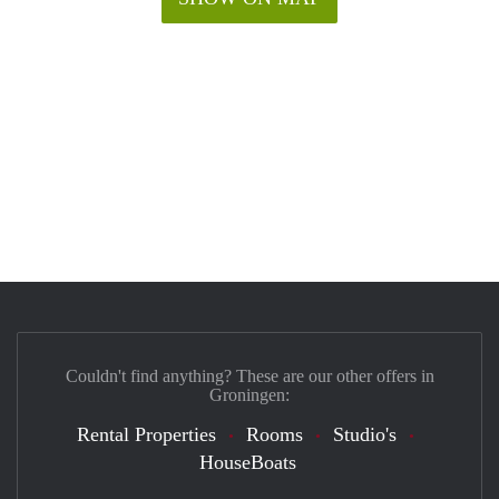
Couldn't find anything? These are our other offers in
Groningen:
Rental Properties
Rooms
Studio's
HouseBoats