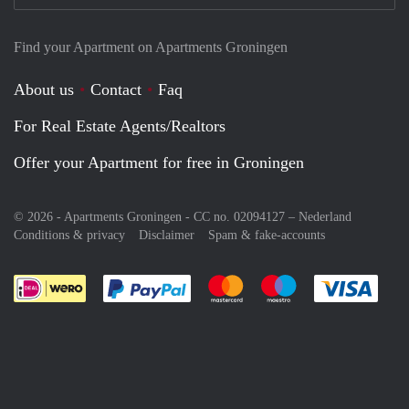
Find your Apartment on Apartments Groningen
About us
Contact
Faq
For Real Estate Agents/Realtors
Offer your Apartment for free in Groningen
© 2026 - Apartments Groningen - CC no. 02094127 –
Nederland
Conditions & privacy
Disclaimer
Spam & fake-accounts
Pay easily with :payment method
Pay easily with :payment meth
Pay easily with :pay
Pay e