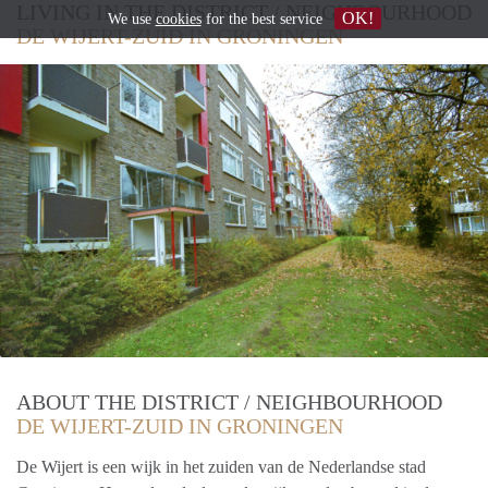
LIVING IN THE DISTRICT / NEIGHBOURHOOD
OK!
We use
cookies
for the best service
DE WIJERT-ZUID IN GRONINGEN
ABOUT THE DISTRICT / NEIGHBOURHOOD
DE WIJERT-ZUID IN GRONINGEN
De Wijert is een wijk in het zuiden van de Nederlandse stad