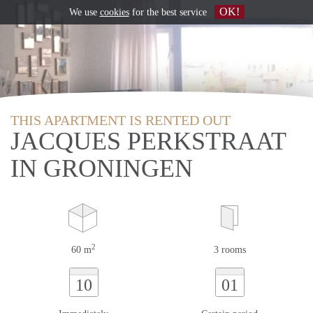
OK!
We use
cookies
for the best service
THIS APARTMENT IS RENTED OUT
JACQUES PERKSTRAAT
IN GRONINGEN
2
60 m
3 rooms
10
01