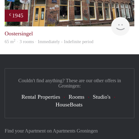
1945
€
Grun
Oostersingel
2
65 m
· 3 rooms · Immediately - Indefinite period
Couldn't find anything? These are our other offers in
Groningen:
Rental Properties
Rooms
Studio's
HouseBoats
Find your Apartment on Apartments Groningen