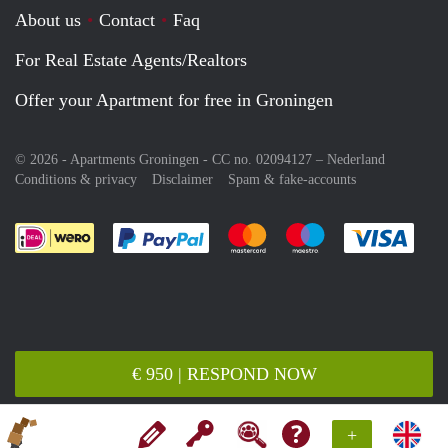
About us
Contact
Faq
For Real Estate Agents/Realtors
Offer your Apartment for free in Groningen
© 2026 - Apartments Groningen - CC no. 02094127 –
Nederland
Conditions & privacy
Disclaimer
Spam & fake-accounts
Pay easily with :payment method
Pay easily with :payment meth
Pay easily with :pay
Pay e
€ 950 | RESPOND NOW
+