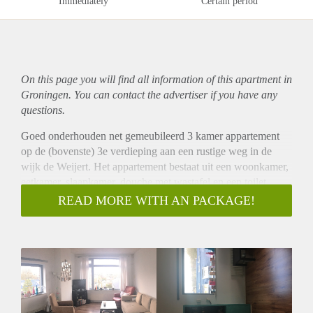
Immediately
Certain period
On this page you will find all information of this
apartment
in
Groningen. You can contact the advertiser if you have any
questions.
Goed onderhouden net gemeubileerd 3 kamer appartement
op de (bovenste) 3e verdieping aan een rustige weg in de
wijk de Weijert. Het appartement bestaat uit een woonkamer,
eetkamer, slaapkamer, douche met wastafel en een toilet.
Daarnaast beschikt de woning over een balkon aan de
READ MORE WITH AN PACKAGE!
voorzijde(grenzend aan de keuken) en een balkon aan de
achterzijde (grenzend aan de slaapkamer) De huurprijs is
inclusief gas, water, licht, internet en afvalstoffenheffing .
Huurtoeslag mogelijk!
Specials ruimtes
Woonkamer: Inbouwkast voor bergruimte, flatscreen tv, xbox
Eetkamer: Inbouwkast voor bergruimte.