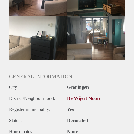
Slaapkamer: Keuze uit een 2 persoonsbed van 140x200 met
matras of 2pers bed van 180x220 excl matras, ruime
kledingkast met spiegeldeuren.
Keuken: 4-pits gasstel met hetelucht oven, combimagnetron,
koel-vriescombinatie. Er mag alleen in de keuken worden
gerookt.
GENERAL INFORMATION
City
Groningen
District/Neighbourhood:
De Wijert-Noord
Register municipality:
Yes
Status:
Decorated
Housemates:
None