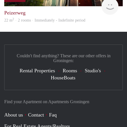
Grun
Peizerweg
2
22 m
· 2 rooms · Immediately - Indefinite period
Couldn't find anything? These are our other offers in
Groningen:
Rental Properties
Rooms
Studio's
HouseBoats
Find your Apartment on Apartments Groningen
About us
Contact
Faq
For Real Estate Agents/Realtors