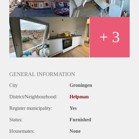
badkamer met douche en toilet en de woonkamer met open
trap naar de derde verdieping aanwezig. Op de derde
verdieping is de slaapkamer.
Huurprijs
De huurprijs bedraagt €827,14 per maand inclusief het
+ 3
voorschot voor gas, water en elektra. Huurtoeslag is mogelijk
voor zij die daar voor in aanmerking komen.
GENERAL INFORMATION
City
Groningen
District/Neighbourhood:
Helpman
Register municipality:
Yes
Status:
Furnished
Housemates:
None