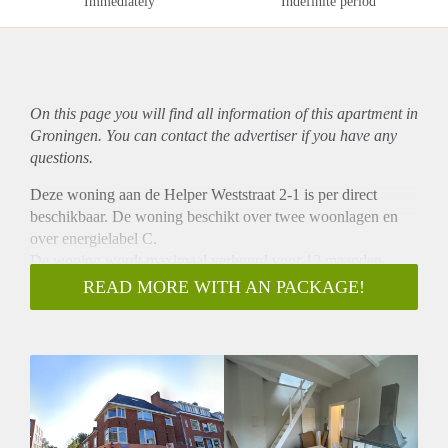
Immediately
Indefinite period
On this page you will find all information of this
apartment
in
Groningen. You can contact the advertiser if you have any
questions.
Deze woning aan de Helper Weststraat 2-1 is per direct
beschikbaar. De woning beschikt over twee woonlagen en
over energielabel C.
De woning wordt maximaal verhuurd voor 12 maanden.
Locatie
READ MORE WITH AN PACKAGE!
Deze woning is gelegen in de wijk Helpman-West in
Groningen. Uitvalswegen zoals de ring zijn nabij. In de
nabije omgeving vind je supermarkten, een tankstation en
meerdere winkels aan de Verlengde Hereweg.
Indeling
Het appartement bevindt zich op de tweede verdieping van
het pand, op deze verdieping is de afgesloten keuken, de