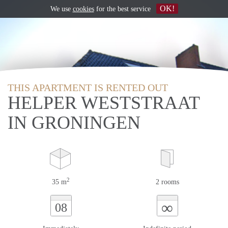
OK!
We use
cookies
for the best service
THIS APARTMENT IS RENTED OUT
HELPER WESTSTRAAT
IN GRONINGEN
2
35 m
2 rooms
∞
08