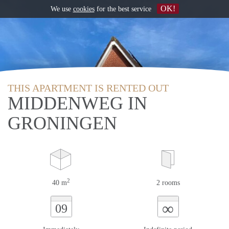
OK!
We use
cookies
for the best service
THIS APARTMENT IS RENTED OUT
MIDDENWEG IN
GRONINGEN
2
40 m
2 rooms
∞
09