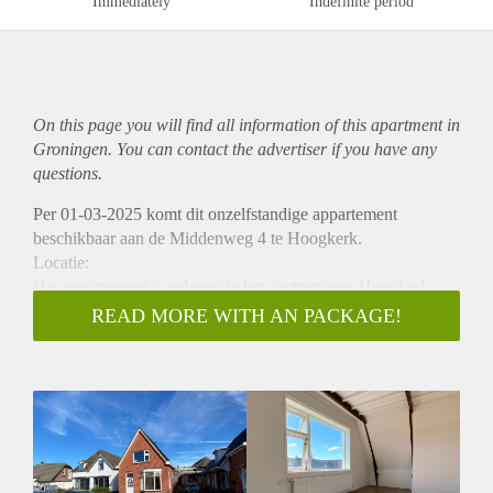
Immediately
Indefinite period
On this page you will find all information of this
apartment
in
Groningen. You can contact the advertiser if you have any
questions.
Per 01-03-2025 komt dit onzelfstandige appartement
beschikbaar aan de Middenweg 4 te Hoogkerk.
Locatie:
Het appartement is gelegen in het centrum van Hoogkerk.
Winkels zoals een supermarkt zijn in een cirkel van 100
READ MORE WITH AN PACKAGE!
meter vanaf het appartement te vinden. Hoogkerk is goed
bereikbaar vanaf Groningen, wat het gemakkelijk maakt om
zowel naar de stad als naar andere omliggende gebieden te
reizen. Dit maakt het een aantrekkelijke plek voor mensen die
in de nabijheid van de stad willen wonen zonder helemaal in
het stadscentrum te verblijven.
Indeling: