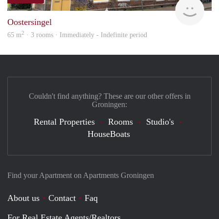
Grun
Oostersingel
2
65 m
· 3 rooms · Immediately - Indefinite period
Couldn't find anything? These are our other offers in
Groningen:
Rental Properties
Rooms
Studio's
HouseBoats
Find your Apartment on Apartments Groningen
About us
Contact
Faq
For Real Estate Agents/Realtors