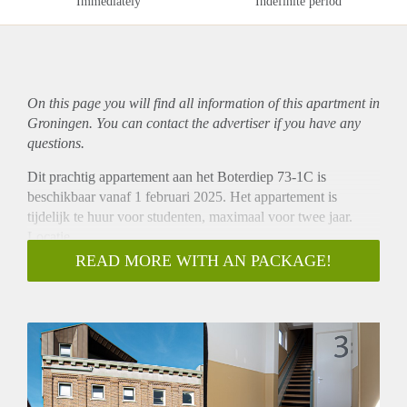
Immediately
Indefinite period
On this page you will find all information of this
apartment
in
Groningen. You can contact the advertiser if you have any
questions.
Dit prachtig appartement aan het Boterdiep 73-1C is
beschikbaar vanaf 1 februari 2025. Het appartement is
tijdelijk te huur voor studenten, maximaal voor twee jaar.
Locatie
Dit mooie appartement is gelegen in het hart van Groningen,
READ MORE WITH AN PACKAGE!
vlakbij het Boterdiep. De wijk biedt een ideale mix van rust
en gemak, met tal van voorzieningen in de buurt. Denk aan
gezellige cafés, winkels, en sportfaciliteiten. Het openbaar
vervoer is op loopafstand en met de fiets ben je snel bij de
belangrijkste onderwijsinstellingen van de stad, zoals de
Rijksuniversiteit Groningen en de Hanzehogeschool.
Indeling