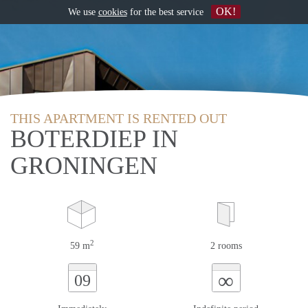
OK!
We use
cookies
for the best service
THIS APARTMENT IS RENTED OUT
BOTERDIEP IN
GRONINGEN
2
59 m
2 rooms
∞
09