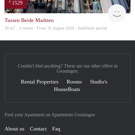
1529
€
Grun
Tussen Beide Markten
2
50 m
· 2 rooms · From 31 August 2026 - Indefinite period
Couldn't find anything? These are our other offers in
Groningen:
Rental Properties
Rooms
Studio's
HouseBoats
Find your Apartment on Apartments Groningen
About us
Contact
Faq