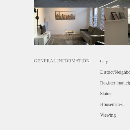
GENERAL INFORMATION
City
District/Neighb
Register municip
Status:
Housemates:
Viewing