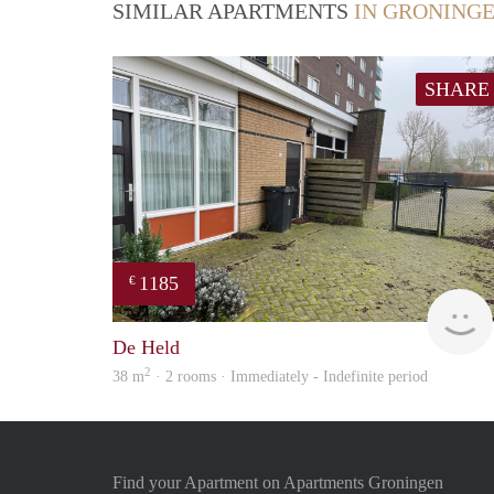
SIMILAR APARTMENTS
IN GRONING
SHARE
1185
€
De Held
2
38 m
· 2 rooms · Immediately - Indefinite period
Find your Apartment on Apartments Groningen