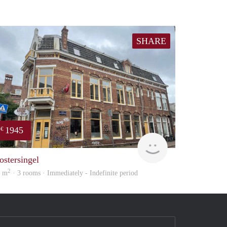
SHARE
1945
€
huur
GrunoVerhuur
ostersingel
2
5 m
· 3 rooms · Immediately - Indefinite period