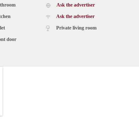
athroom
Ask the advertiser
tchen
Ask the advertiser
let
Private living room
ont door