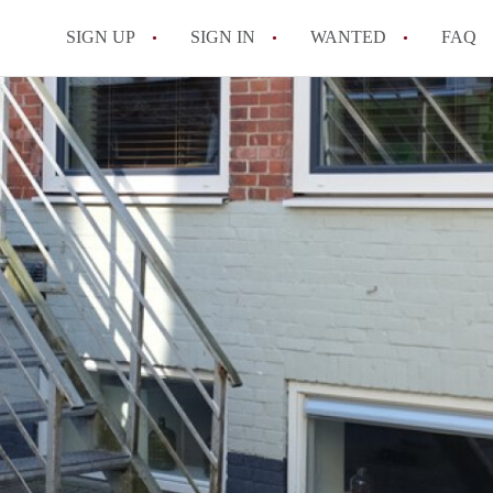
SIGN UP
SIGN IN
WANTED
FAQ
All FAQs