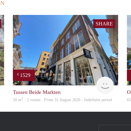
EN
SHARE
1529
€
GrunoVerhuur
GrunoVer
Tussen Beide Markten
O
2
50 m
· 2 rooms · From 31 August 2026 - Indefinite period
6