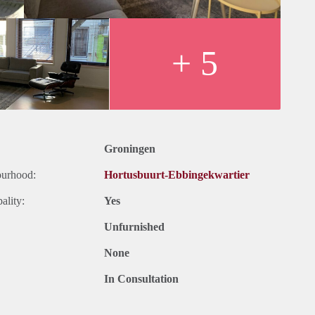
+ 5
Groningen
ourhood:
Hortusbuurt-Ebbingekwartier
ality:
Yes
Unfurnished
None
In Consultation