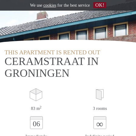
OK!
We use
cookies
for the best service
THIS APARTMENT IS RENTED OUT
CERAMSTRAAT IN
GRONINGEN
2
83 m
3 rooms
∞
06