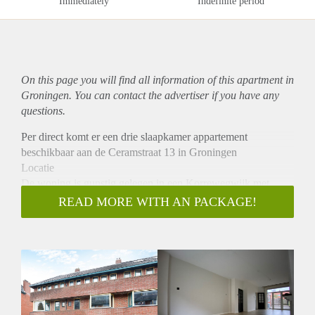
Immediately
Indefinite period
On this page you will find all information of this
apartment
in
Groningen. You can contact the advertiser if you have any
questions.
Per direct komt er een drie slaapkamer appartement
beschikbaar aan de Ceramstraat 13 in Groningen
Locatie
De woning is gunstig gelegen in een Korrewegwijk met
diverse voorzieningen zoals supermarkten, winkels en
READ MORE WITH AN PACKAGE!
horecagelegenheden in de nabije omgeving. Het centrum van
Groningen en het treinstation zijn goed bereikbaar per fiets of
openbaar vervoer.
Indeling
Bij binnenkomst kom je in de hal die toegang biedt tot de
begane grond. Hier bevinden zich de ruime woonkamer met
toegang tot de achtertuin. Daarnaast is er een keuken,