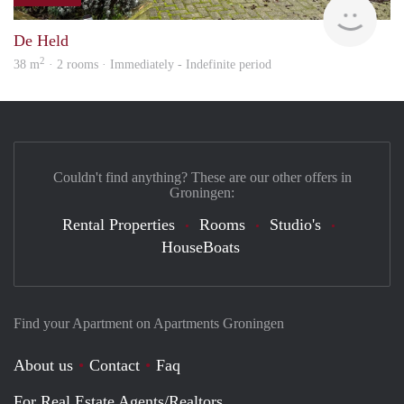
Grun
De Held
2
38 m
· 2 rooms · Immediately - Indefinite period
Couldn't find anything? These are our other offers in
Groningen:
Rental Properties
Rooms
Studio's
HouseBoats
Find your Apartment on Apartments Groningen
About us
Contact
Faq
For Real Estate Agents/Realtors