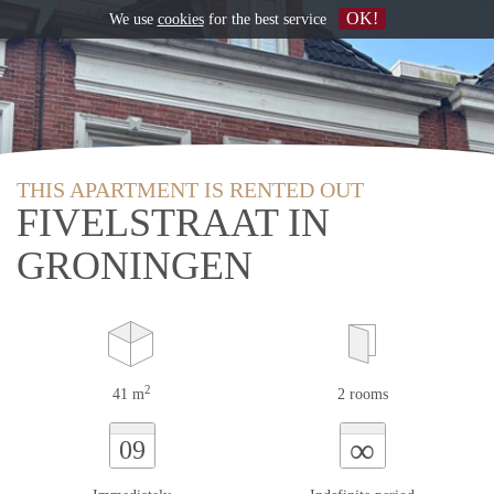
OK!
We use
cookies
for the best service
THIS APARTMENT IS RENTED OUT
FIVELSTRAAT IN
GRONINGEN
2
41 m
2 rooms
∞
09