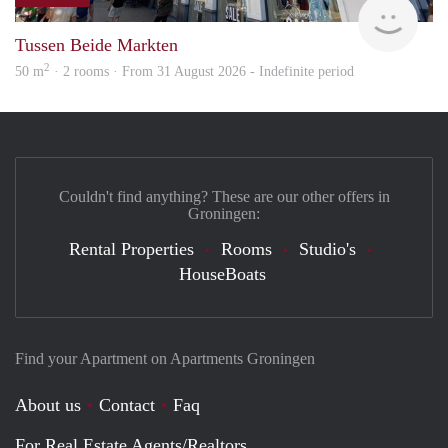
Grun
Tussen Beide Markten
2
50 m
· 2 rooms · From 31 August 2026 - Indefinite period
Couldn't find anything? These are our other offers in
Groningen:
Rental Properties
Rooms
Studio's
HouseBoats
Find your Apartment on Apartments Groningen
About us
Contact
Faq
For Real Estate Agents/Realtors