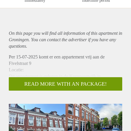
Immediately
Indefinite period
On this page you will find all information of this
apartment
in
Groningen. You can contact the advertiser if you have any
questions.
Per 15-07-2025 komt er een appartement vrij aan de
Fivelstraat 9
Locatie:
Dit appartement is gelegen in de Korrewegwijk in
Groningen, een prettige en goed bereikbare omgeving met
READ MORE WITH AN PACKAGE!
alle voorzieningen in de buurt. Binnen enkele minuten zijn
het stadscentrum, winkels, supermarkten, openbaar vervoer
en uitvalswegen bereikbaar. De ligging maakt dit
appartement ideaal voor wie comfortabel wil wonen in een
rustige omgeving.
Indeling:
Het appartement heeft een woonoppervlakte van 41,32 m2