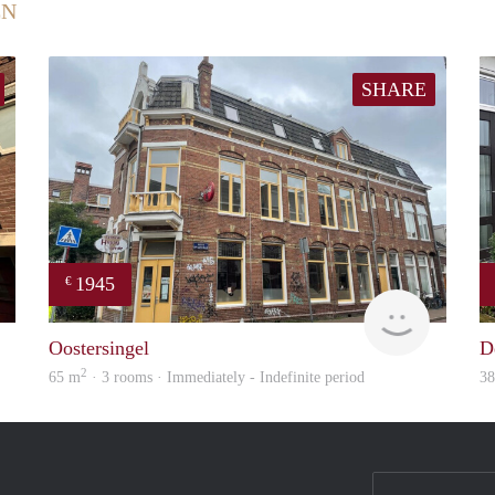
EN
SHARE
1945
€
GrunoVerhuur
GrunoVer
Oostersingel
D
2
65 m
· 3 rooms · Immediately - Indefinite period
3