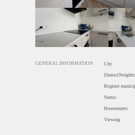
GENERAL INFORMATION
City
District/Neighb
Register municip
Status:
Housemates:
Viewing