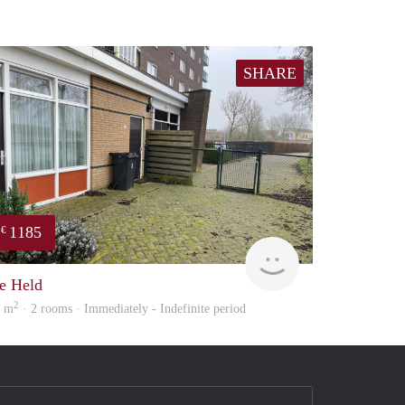
SHARE
1185
€
huur
GrunoVerhuur
e Held
2
8 m
· 2 rooms · Immediately - Indefinite period