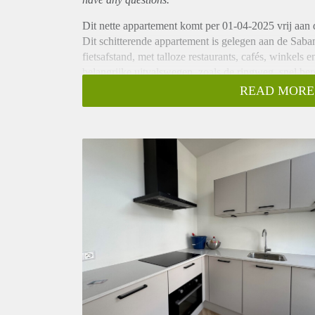
Dit nette appartement komt per 01-04-2025 vrij aan
Dit schitterende appartement is gelegen aan de Saba
fietsafstand, met talloze restaurants, cafés, winkels
belangrijke uitvalswegen, zoals de ringweg, snel be
maakt.
READ MORE
Indeling:
Je betreedt het appartement via een ruime entree/hal
open indeling veel ruimte biedt. De open keuken is
inductiekookplaat, een koelkast, een combi-oven-ma
apart toilet en een badkamer. De badkamer is voorzi
balkon aanwezig.
Huurprijs
De huurprijs voor dit appartement bedraagt €1142,- 
elektriciteit en internet.
Vanwege het grote aantal aanvragen kunnen we hela
doorgaans circa vijf kandidaten uit voor een bezichti