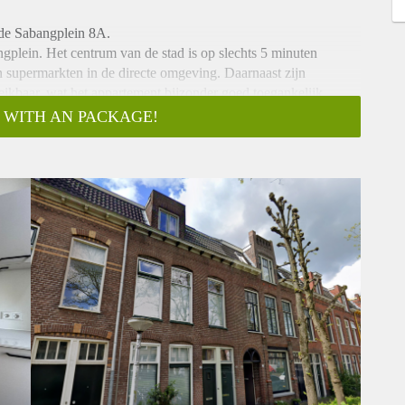
 de Sabangplein 8A.
ngplein. Het centrum van de stad is op slechts 5 minuten
 en supermarkten in de directe omgeving. Daarnaast zijn
reikbaar, wat het appartement bijzonder goed toegankelijk
 WITH AN PACKAGE!
. Vanuit daar kom je in de lichte, ruime woonkamer die door de
 van alle gemakken voorzien, met een moderne
gnetron en een vaatwasser. Het appartement beschikt over een
en van een douche en wastafel. Bovendien is er een ruim
per maand, inclusief een voorschot van €100,- voor gas, water,
as niet iedereen persoonlijk beantwoorden. We nodigen
ging.