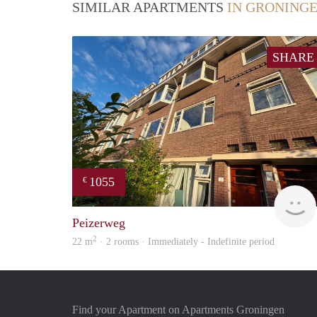
SIMILAR APARTMENTS
IN GRONING
SHARE
1055
€
Peizerweg
2
22 m
· 2 rooms · Immediately - Indefinite period
Find your Apartment on Apartments Groningen