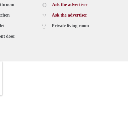
athroom
Ask the advertiser
tchen
Ask the advertiser
let
Private living room
ont door