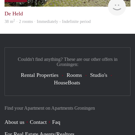
Grun
De Held
2
38 m
· 2 rooms · Immediately - Indefinite period
Couldn't find anything? These are our other offers in
Groningen:
Rental Properties
Rooms
Studio's
HouseBoats
Find your Apartment on Apartments Groningen
About us
Contact
Faq
For Real Estate Agents/Realtors