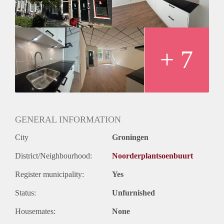
inductiekookplaat, afzuigkap, koelkast en een combinatie
oven/magnetron. De badkamer beschikt over een douche en
een wastafel. Daarnaast is er een apart toilet met een eigen
wastafel. Tot slot beschikt de woning over een royale tuin.
Huurprijs
+ 7
De huurprijs bedraagt: €1.500,- exclusief servicekosten.
Vanwege het hoge aantal aanvragen kunnen we niet op
iedereen reageren. Wij nodigen doorgaans circa 5 kandidaten
uit voor een bezichtiging. We kunnen helaas niet iedereen
persoonlijk beantwoorden of uitnodigingen.
GENERAL INFORMATION
City
Groningen
District/Neighbourhood:
Noorderplantsoenbuurt
Register municipality:
Yes
Status:
Unfurnished
Housemates:
None