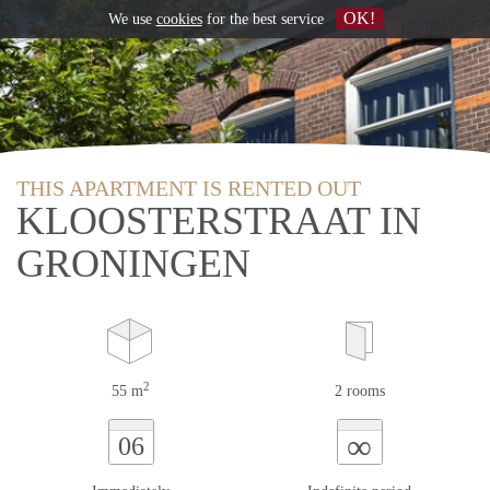
OK!
We use
cookies
for the best service
THIS APARTMENT IS RENTED OUT
KLOOSTERSTRAAT IN
GRONINGEN
2
55 m
2 rooms
∞
06