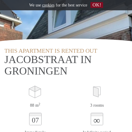
OK!
We use
cookies
for the best service
THIS APARTMENT IS RENTED OUT
JACOBSTRAAT IN
GRONINGEN
2
88 m
3 rooms
∞
07