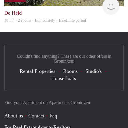
Grun
De Held
2
38 m
· 2 rooms · Immediately - Indefinite period
Couldn't find anything? These are our other offers in
Groningen:
Rental Properties
Rooms
Studio's
HouseBoats
Find your Apartment on Apartments Groningen
About us
Contact
Faq
For Real Estate Agents/Realtors