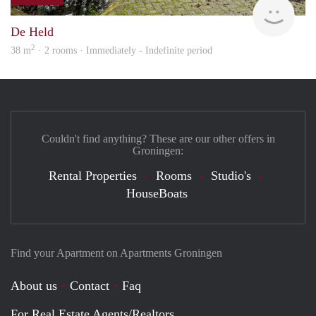
Grun
De Held
2
38 m
· 2 rooms · Immediately - Indefinite period
Couldn't find anything? These are our other offers in
Groningen:
Rental Properties
Rooms
Studio's
HouseBoats
Find your Apartment on Apartments Groningen
About us
Contact
Faq
For Real Estate Agents/Realtors