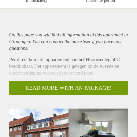
Immediately
Indefinite period
On this page you will find all information of this
apartment
in
Groningen. You can contact the advertiser if you have any
questions.
Per direct komt dit appartement aan het Hoornsediep 50C
beschikbaar. Het appartement is gelegen op de tweede en
derde verdieping van een gerenoveerd pand.
Het beschikt over energielabel A+++, twee aparte
slaapkamers en een ruim balkon.
READ MORE WITH AN PACKAGE!
Locatie
Het appartement, gelegen aan het Hoornsediep 50C is
gelegen tussen het station en de ring van Groningen. Door de
uitstekende ligging zijn alle voorzieningen nabij en is alles
zowel lopend als fietsend goed bereikbaar.
Indeling
Het appartement ligt op de tweede verdieping. De