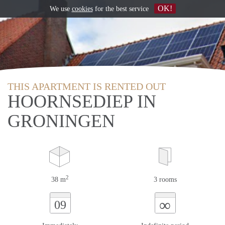
OK!
We use
cookies
for the best service
THIS APARTMENT IS RENTED OUT
HOORNSEDIEP IN
GRONINGEN
2
38 m
3 rooms
∞
09