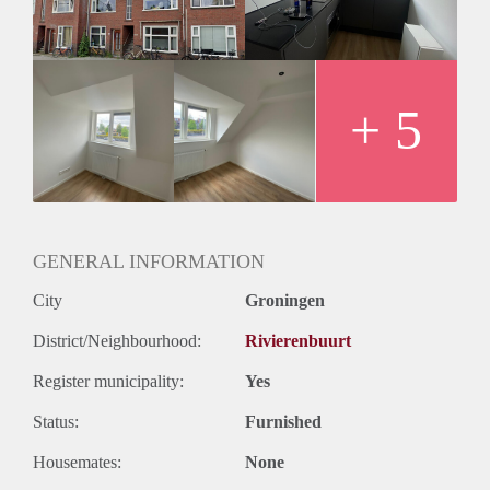
woonkamer ligt aan de achterzijde en de keuken met
daarnaast een slaapkamer aan de voorzijde. In het midden ligt
de douche en het toilet. Via de trap naar boven is er een
tweede slaapkamer.
Huurprijs
+ 5
De huurprijs bedraagt €1.100,- per maand inclusief het
voorschot op de kosten voor gas, water & elektra.
GENERAL INFORMATION
City
Groningen
District/Neighbourhood:
Rivierenbuurt
Register municipality:
Yes
Status:
Furnished
Housemates:
None