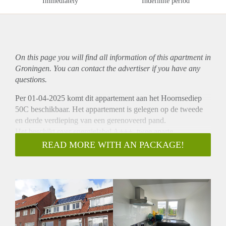
Immediately
Indefinite period
On this page you will find all information of this
apartment
in
Groningen. You can contact the advertiser if you have any
questions.
Per 01-04-2025 komt dit appartement aan het Hoornsediep
50C beschikbaar. Het appartement is gelegen op de tweede
en derde verdieping van een gerenoveerd pand.
Het beschikt over energielabel A+++, twee aparte
slaapkamers en een ruim balkon.
READ MORE WITH AN PACKAGE!
Locatie
Het appartement, gelegen aan het Hoornsediep 50C is
gelegen tussen het station en de ring van Groningen. Door de
uitstekende ligging zijn alle voorzieningen nabij en is alles
zowel lopend als fietsend goed bereikbaar.
Indeling
Het appartement ligt op de tweede verdieping. De