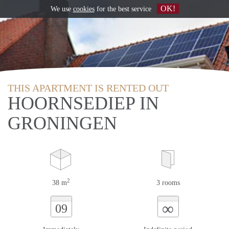
OK!
We use
cookies
for the best service
THIS APARTMENT IS RENTED OUT
HOORNSEDIEP IN
GRONINGEN
2
38 m
3 rooms
∞
09