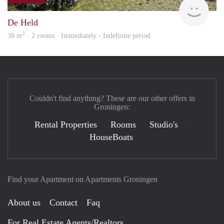
Grun
De Held
2
38 m
· 2 rooms · Immediately - Indefinite period
Couldn't find anything? These are our other offers in
Groningen:
Rental Properties
Rooms
Studio's
HouseBoats
Find your Apartment on Apartments Groningen
About us
Contact
Faq
For Real Estate Agents/Realtors