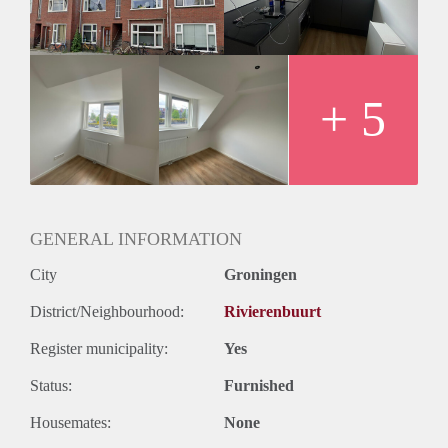
woonkamer ligt aan de achterzijde en de keuken met
daarnaast een slaapkamer aan de voorzijde. In het midden ligt
de douche en het toilet. Via de trap naar boven is er een
tweede slaapkamer.
Huurprijs
+ 5
De huurprijs bedraagt €1.112,61,- per maand inclusief het
voorschot van €100,- op de kosten voor gas, water & elektra.
Vanwege het hoge aantal aanvragen kunnen we niet op
iedereen reageren. Wij nodigen doorgaans circa 5 kandidaten
uit voor een bezichtiging. We kunnen helaas niet iedereen
persoonlijk beantwoorden of uitnodigingen.
GENERAL INFORMATION
City
Groningen
District/Neighbourhood:
Rivierenbuurt
Register municipality:
Yes
Status:
Furnished
Housemates:
None