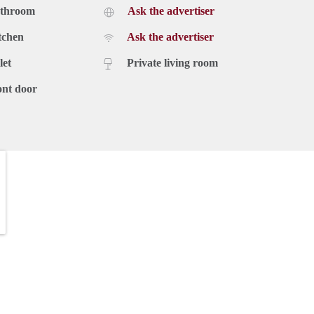
athroom
Ask the advertiser
tchen
Ask the advertiser
let
Private living room
ont door