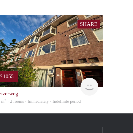
SHARE
1055
€
huur
GrunoVerhuur
eizerweg
2
2 m
· 2 rooms · Immediately - Indefinite period