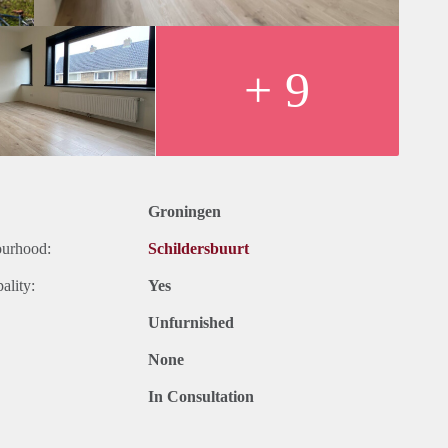
+ 9
Groningen
ourhood:
Schildersbuurt
ality:
Yes
Unfurnished
None
In Consultation