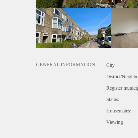
GENERAL INFORMATION
City
District/Neighb
Register municip
Status:
Housemates:
Viewing