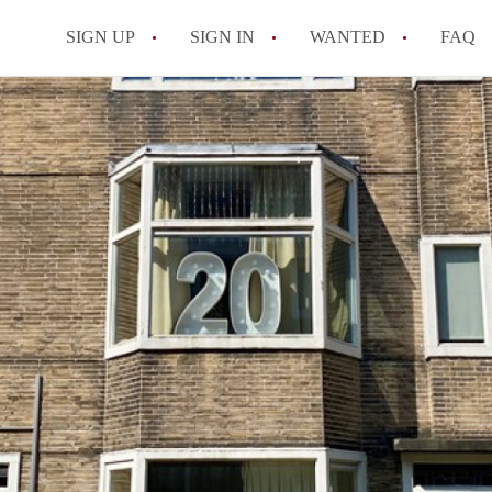
SIGN UP
SIGN IN
WANTED
FAQ
All FAQs