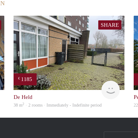
EN
SHARE
1185
€
GrunoVerhuur
GrunoVer
De Held
P
2
38 m
· 2 rooms · Immediately - Indefinite period
2