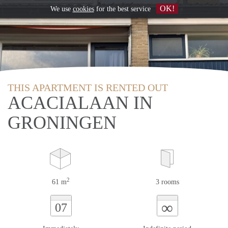
OK!
We use
cookies
for the best service
THIS APARTMENT IS RENTED OUT
ACACIALAAN IN
GRONINGEN
2
61 m
3 rooms
∞
07