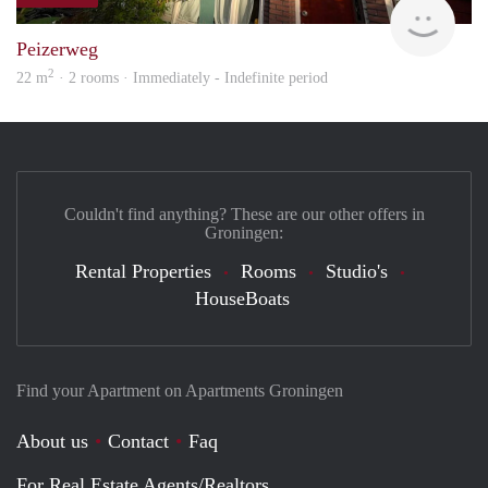
Grun
Peizerweg
2
22 m
· 2 rooms · Immediately - Indefinite period
Couldn't find anything? These are our other offers in
Groningen:
Rental Properties
Rooms
Studio's
HouseBoats
Find your Apartment on Apartments Groningen
About us
Contact
Faq
For Real Estate Agents/Realtors