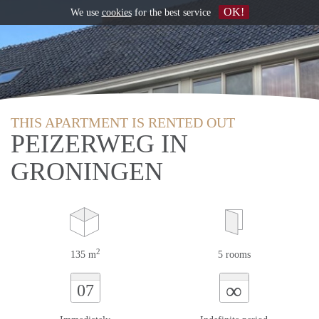
OK!
We use
cookies
for the best service
THIS APARTMENT IS RENTED OUT
PEIZERWEG IN
GRONINGEN
2
135 m
5 rooms
∞
07