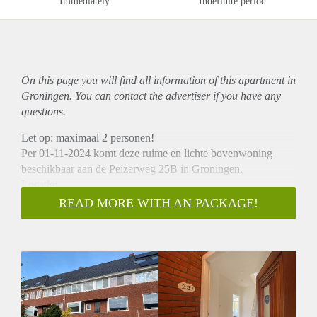
Immediately
Indefinite period
On this page you will find all information of this
apartment
in
Groningen. You can contact the advertiser if you have any
questions.
Let op: maximaal 2 personen!
Per 01-11-2024 komt deze ruime en lichte bovenwoning
beschikbaar aan de Peizerweg 25B in Groningen.
Locatie:
Het appartement is gelegen in de Zeeheldenbuurt. Alle
READ MORE WITH AN PACKAGE!
voorzieningen zijn op loop- of fietsafstand. Het centrum van
Groningen is op 5 minuten fietsafstand en ook
Winkelcentrum Westerhaven is om de hoek.
Indeling:
Het betreft een ruime bovenwoning met vier slaapkamers,
een ruime woonkamer met keuken en een badkamer. Ook
beschikt het appartement over een balkon en een ruim