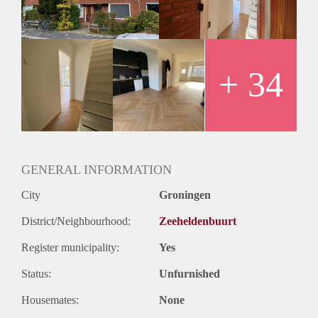
dakterras.
+ 34
GENERAL INFORMATION
City
Groningen
District/Neighbourhood:
Zeeheldenbuurt
Register municipality:
Yes
Status:
Unfurnished
Housemates:
None