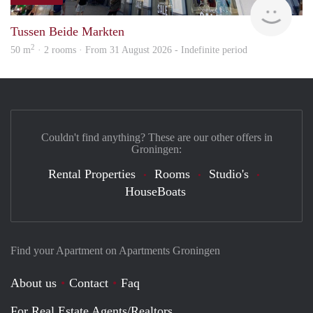
Grun
Tussen Beide Markten
2
50 m
· 2 rooms · From 31 August 2026 - Indefinite period
Couldn't find anything? These are our other offers in
Groningen:
Rental Properties
Rooms
Studio's
HouseBoats
Find your Apartment on Apartments Groningen
About us
Contact
Faq
For Real Estate Agents/Realtors