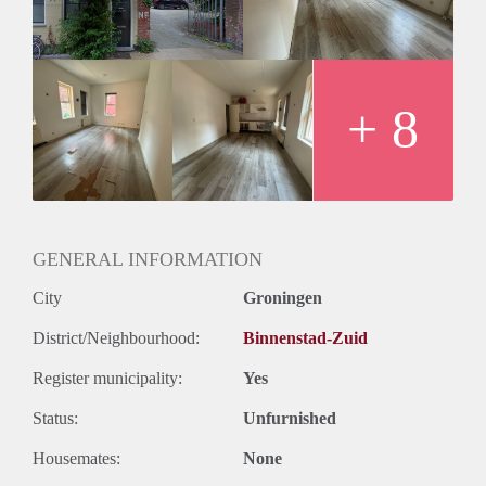
€115,- g/w/e (Voorschot €115,-)
+ 8
GENERAL INFORMATION
City
Groningen
District/Neighbourhood:
Binnenstad-Zuid
Register municipality:
Yes
Status:
Unfurnished
Housemates:
None