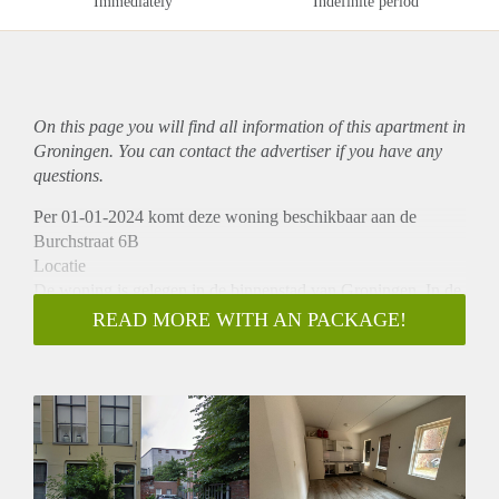
Immediately
Indefinite period
On this page you will find all information of this
apartment
in
Groningen. You can contact the advertiser if you have any
questions.
Per 01-01-2024 komt deze woning beschikbaar aan de
Burchstraat 6B
Locatie
De woning is gelegen in de binnenstad van Groningen. In de
directe omgeving bevinden zich diverse winkels, restaurants,
READ MORE WITH AN PACKAGE!
cafés en sportscholen. De ringweg en andere belangrijke
uitvalswegen zijn snel en gemakkelijk te bereiken.
Indeling:
De woning is circa 60 m2 en heeft een ruime woonkamer
met open keuken, twee slaapkamers en een badkamer.
Huurprijs
De huurprijs bedraagt €1.415,- inclusief een voorschot van