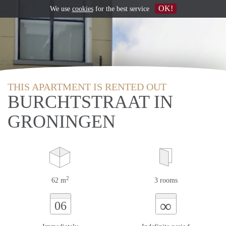
OK!
We use
cookies
for the best service
THIS APARTMENT IS RENTED OUT
BURCHTSTRAAT IN
GRONINGEN
2
62 m
3 rooms
∞
06