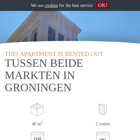
OK!
We use
cookies
for the best service
THIS APARTMENT IS RENTED OUT
TUSSEN BEIDE
MARKTEN IN
GRONINGEN
2
40 m
2 rooms
∞
08