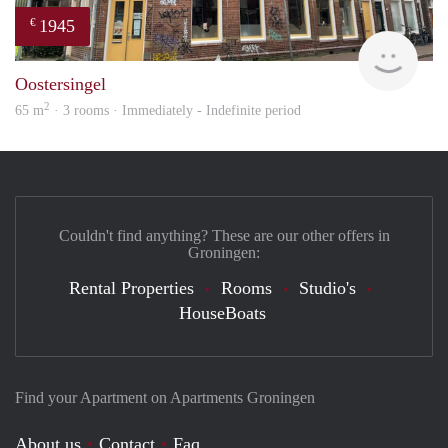
1945
€
Grun
Oostersingel
2
65 m
· 3 rooms · Immediately - Indefinite period
Couldn't find anything? These are our other offers in
Groningen:
Rental Properties
Rooms
Studio's
HouseBoats
Find your Apartment on Apartments Groningen
About us
Contact
Faq