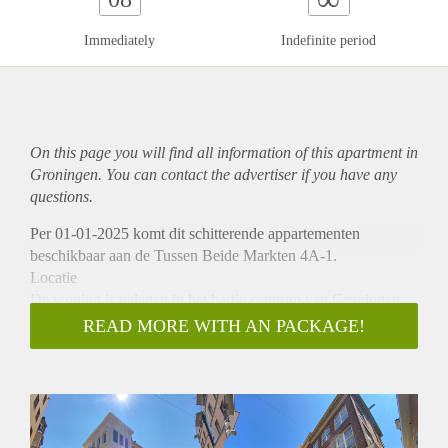
Immediately
Indefinite period
On this page you will find all information of this
apartment
in
Groningen. You can contact the advertiser if you have any
questions.
Per 01-01-2025 komt dit schitterende appartementen
beschikbaar aan de Tussen Beide Markten 4A-1.
Locatie
De woning is gelegen in het hartje centrum van Groningen.
In de directe omgeving bevinden zich diverse winkels,
READ MORE WITH AN PACKAGE!
restaurants, cafés en sportscholen. De ringweg en andere
belangrijke uitvalswegen zijn snel en gemakkelijk te
bereiken.
Indeling
De moderne keuken is volledig uitgerust met een