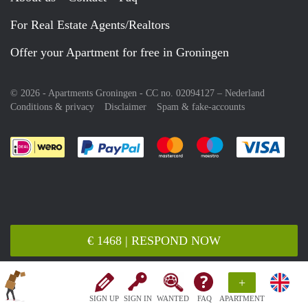
For Real Estate Agents/Realtors
Offer your Apartment for free in Groningen
© 2026 - Apartments Groningen - CC no. 02094127 –
Nederland
Conditions & privacy
Disclaimer
Spam & fake-accounts
Pay easily with :payment method
Pay easily with :payment meth
Pay easily with :pay
Pay e
€ 1468 | RESPOND NOW
+
SIGN UP
SIGN IN
WANTED
FAQ
APARTMENT