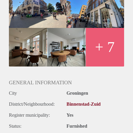
inductiekookplaat, koelkast, oven/magnetron en afzuigkap.
Ook is de was/droogcombinatie ingebouwd in de keuken. De
badkamer is keurig afgewerkt en van alle gemakken
voorzien. Daarnaast is er een ruime slaapkamers met veel
lichtinval. De woning wordt zonder de meubels verhuurd.
Huurprijs
- De huurprijs van Tussen Beide Markten 4A-1 bedraagt:
+ 7
€1.468.50,- incl. water, internet en elektra (voorschot €150,-)
Vanwege het hoge aantal aanvragen kunnen we niet op
iedereen reageren. Wij nodigen doorgaans circa 5 kandidaten
uit voor een bezichtiging. We kunnen helaas niet iedereen
persoonlijk beantwoorden of uitnodigingen.
GENERAL INFORMATION
City
Groningen
District/Neighbourhood:
Binnenstad-Zuid
Register municipality:
Yes
Status:
Furnished