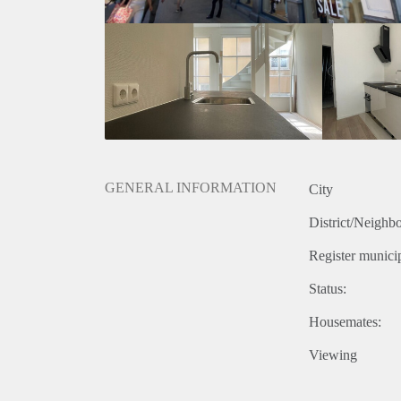
GENERAL INFORMATION
City
District/Neighb
Register municip
Status:
Housemates:
Viewing