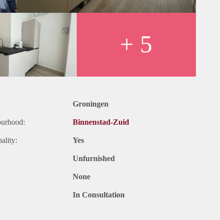
+ 5
Groningen
ourhood:
Binnenstad-Zuid
ality:
Yes
Unfurnished
None
In Consultation