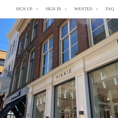
SIGN UP
SIGN IN
WANTED
FAQ
All FAQs