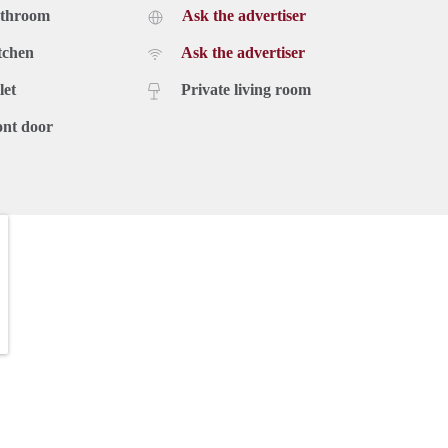
athroom
Ask the advertiser
tchen
Ask the advertiser
let
Private living room
ont door