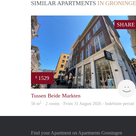
SIMILAR APARTMENTS
IN GRONING
SHARE
1529
€
Tussen Beide Markten
2
50 m
· 2 rooms · From 31 August 2026 - Indefinite period
Find your Apartment on Apartments Groningen