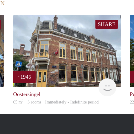
EN
SHARE
1945
€
GrunoVerhuur
GrunoVer
Oostersingel
P
2
65 m
· 3 rooms · Immediately - Indefinite period
2