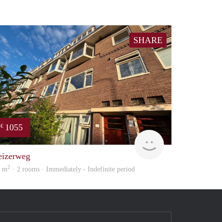
SHARE
1055
€
huur
GrunoVerhuur
eizerweg
2
2 m
· 2 rooms · Immediately - Indefinite period