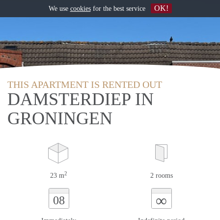
OK!
We use
cookies
for the best service
THIS APARTMENT IS RENTED OUT
DAMSTERDIEP IN
GRONINGEN
2
23 m
2 rooms
∞
08