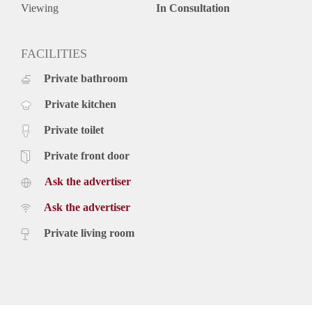
maken om dit prachtige appartement te bezichtigen? Reageer
Viewing
In Consultation
dan snel en wie weet woon jij binnenkort op deze
fantastische plek!
FACILITIES
Private bathroom
Private kitchen
Private toilet
Private front door
Ask the advertiser
Ask the advertiser
Private living room