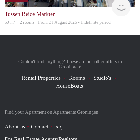
Grun
Tussen Beide Markten
2
50 m
· 2 rooms · From 31 August 2026 - Indefinite period
Couldn't find anything? These are our other offers in
Groningen:
Rental Properties
Rooms
Studio's
HouseBoats
Find your Apartment on Apartments Groningen
About us
Contact
Faq
For Real Estate Agents/Realtors