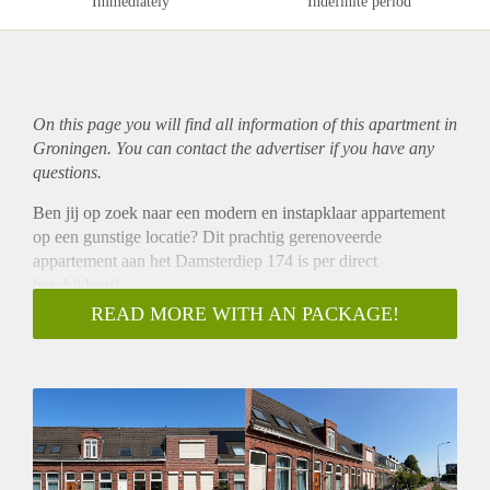
Immediately
Indefinite period
On this page you will find all information of this
apartment
in
Groningen. You can contact the advertiser if you have any
questions.
Ben jij op zoek naar een modern en instapklaar appartement
op een gunstige locatie? Dit prachtig gerenoveerde
appartement aan het Damsterdiep 174 is per direct
beschikbaar!
Locatie
READ MORE WITH AN PACKAGE!
De woning is ideaal gelegen net buiten het bruisende centrum
van Groningen. Binnen enkele minuten wandel of fiets je
naar het hart van de stad, waar je een breed scala aan
winkels, restaurants, cafés en culturele hotspots vindt. In de
directe omgeving bevinden zich bovendien diverse
sportscholen, supermarkten en andere voorzieningen.
Dankzij de uitstekende verbinding met de ringweg en