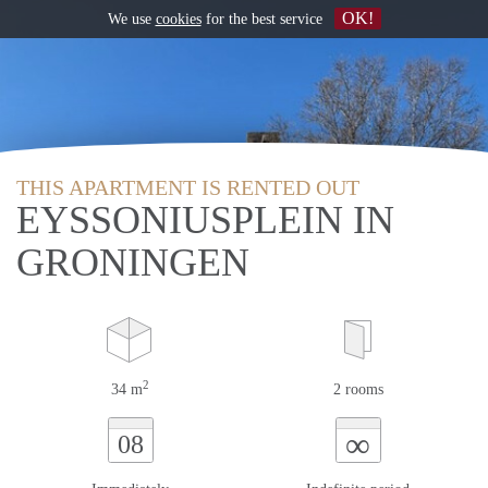
OK!
We use
cookies
for the best service
THIS APARTMENT IS RENTED OUT
EYSSONIUSPLEIN IN
GRONINGEN
2
34 m
2 rooms
∞
08