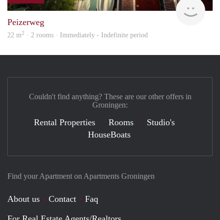
Grun
Peizerweg
2
22 m
· 2 rooms · Immediately - Indefinite period
Couldn't find anything? These are our other offers in
Groningen:
Rental Properties
Rooms
Studio's
HouseBoats
Find your Apartment on Apartments Groningen
About us
Contact
Faq
For Real Estate Agents/Realtors