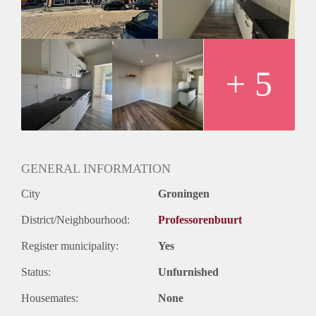
aparte slaapkamer biedt directe toegang tot de tuin. Daarnaast
beschikt het appartement over een eigen badkamer met
douche, wastafel en toilet.
Huurprijs
De huurprijs bedraagt €1.051,96 per maand, inclusief een
+ 5
voorschot van €100,- voor gas, water, elektra en internet.
Vanwege het hoge aantal aanvragen kunnen we niet op
iedereen reageren. We nodigen doorgaans circa 5 kandidaten
uit voor een bezichtiging. We kunnen helaas niet iedereen
persoonlijk beantwoorden of uitnodigen.
GENERAL INFORMATION
City
Groningen
District/Neighbourhood:
Professorenbuurt
Register municipality:
Yes
Status:
Unfurnished
Housemates:
None