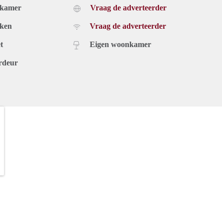
dkamer
Vraag de adverteerder
uken
Vraag de adverteerder
t
Eigen woonkamer
rdeur