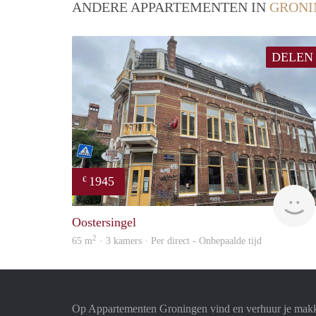
ANDERE APPARTEMENTEN IN
GRONI
DELEN
1945
€
Oostersingel
2
65 m
· 3 kamers · Per direct - Onbepaalde tijd
Op Appartementen Groningen vind en verhuur je makk