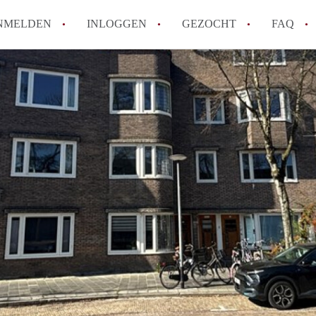
NMELDEN
INLOGGEN
GEZOCHT
FAQ
Hoe werkt Appartement Groningen
Hoeveel kost het om te reageren op een 
How to translate AppartementGroningen?
Wat is AppartementenGroningen?
Wat is de privacyverklaring van Apparte
Alle veelgestelde vragen