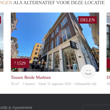
NGEN
ALS ALTERNATIEF VOOR DEZE LOCATIE
DELEN
1529
€
GrunoVerhuur
GrunoVer
Tussen Beide Markten
D
2
50 m
· 2 kamers · Vanaf 31 augustus 2026 - Onbepaalde tijd
3
elijk je Appartement