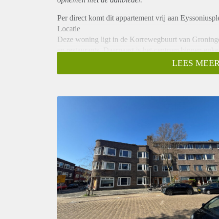
Per direct komt dit appartement vrij aan Eyssoniuspl
Locatie
Deze woning ligt in de Korrewegbuurt van Groninge
en restaurants. Daarnaast is het centrum binnen enke
vervoer en de uitvalswegen zijn snel te bereiken.
LEES MEER
Indeling
Het appartement heeft een oppervlakte circa 34 m2 
een lichte woonkamer met een open keuken, voorzien
aparte slaapkamer biedt directe toegang tot de tuin
met douche, wastafel en toilet.
Huurprijs
De huurprijs bedraagt €1.051,96 per maand, inclusief
Vanwege het hoge aantal aanvragen kunnen we niet 
kandidaten uit voor een bezichtiging. We kunnen hel