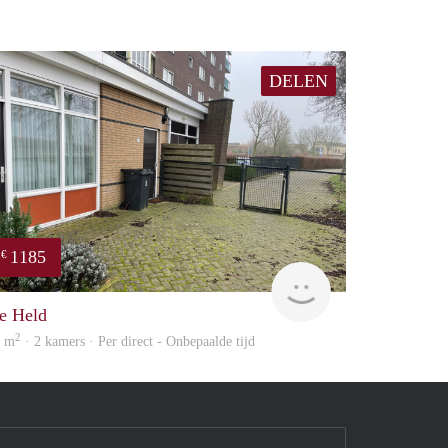
DELEN
1185
€
huur
GrunoVerhuur
e Held
2
8 m
· 2 kamers · Per direct - Onbepaalde tijd