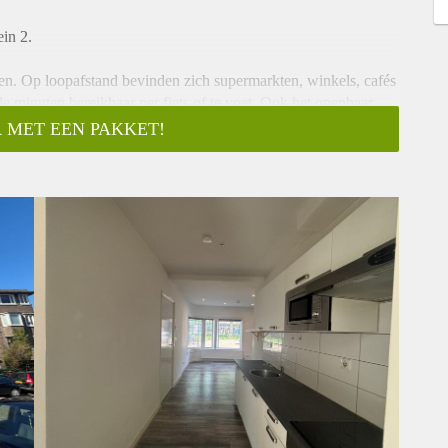
ein 2.
n. Op loopafstand bevinden zich supermarkten, winkels, cafés
le minuten bereikbaar per fiets of te voet. Ook het openbaar
 MET EEN PAKKET!
en bevindt zich op de begane grond. De woonruimte bestaat uit
 van een inductiekookplaat, afzuigkap, koelkast en oven. De
. Daarnaast beschikt het appartement over een eigen badkamer
 een voorschot van €100,- voor gas, water, elektra en internet.
op iedereen reageren. We nodigen doorgaans circa 5
aas niet iedereen persoonlijk beantwoorden of uitnodigen.