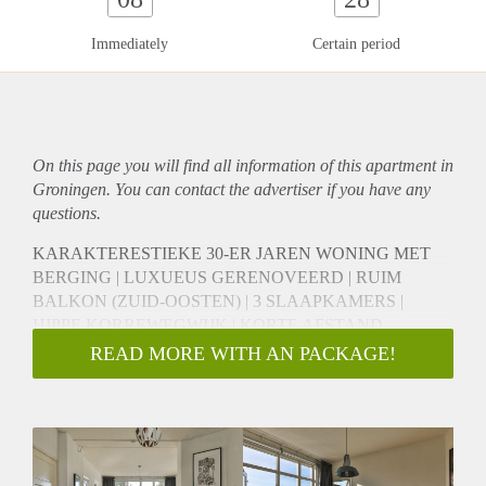
Immediately
Certain period
On this page you will find all information of this
apartment
in
Groningen. You can contact the advertiser if you have any
questions.
KARAKTERESTIEKE 30-ER JAREN WONING MET
BERGING | LUXUEUS GERENOVEERD | RUIM
BALKON (ZUID-OOSTEN) | 3 SLAAPKAMERS |
HIPPE KORREWEGWIJK | KORTE AFSTAND
CENTRUM EN UMCG | GESTOFFEERD | LUXE
READ MORE WITH AN PACKAGE!
KEUKEN | GEEN KAMER GEWIJZE VERHUUR,
MAXIMAAL 2 VOLWASSENEN
De woning en ligging
Oorspronkelijk in de jaren '30 gebouwd, recent op stijlvolle
wijze gemoderniseerd en voorzien van het wooncomfort van