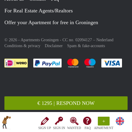
For Real Estate Agents/Realtors
Offer your Apartment for free in Groningen
© 2026 - Apartments Groningen - CC no. 02094127 –
Nederland
Conditions & privacy
Disclaimer
Spam & fake-accounts
Pay easily with :payment method
Pay easily with :payment meth
Pay easily with :pay
Pay e
€ 1295 | RESPOND NOW
+
SIGN UP
SIGN IN
WANTED
FAQ
APARTMENT