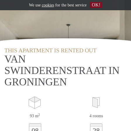
OK!
We use
cookies
for the best service
THIS APARTMENT IS RENTED OUT
VAN
SWINDERENSTRAAT IN
GRONINGEN
2
93 m
4 rooms
08
28