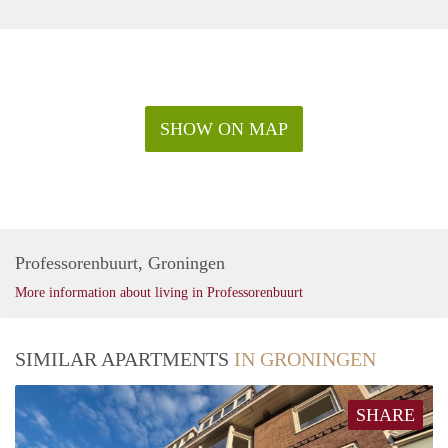
komen dient uw bruto maandinkomen minimaal 3 keer de
maandhuur te bedragen.
· Eventueel kan een lager inkomen gecompenseerd worden
door voldoende vermogen. Neem hierover vooraf contact op.
· Wilt u samen huren? Er kunnen 2 huurders op een
huurovereenkomst staan. Het tweede bruto inkomen telt ook
SHOW ON MAP
voor 100% mee. U hoeft niet getrouwd te zijn of een relatie
te hebben.
Professorenbuurt, Groningen
More information about living in Professorenbuurt
SIMILAR APARTMENTS
IN GRONINGEN
SHARE