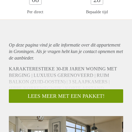
Per direct
Bepaalde tijd
Op deze pagina vind je alle informatie over dit
appartement
in Groningen. Als je vragen hebt kun je contact opnemen met
de aanbieder.
KARAKTERESTIEKE 30-ER JAREN WONING MET
BERGING | LUXUEUS GERENOVEERD | RUIM
BALKON (ZUID-OOSTEN) | 3 SLAAPKAMERS |
HIPPE KORREWEGWIJK | KORTE AFSTAND
CENTRUM EN UMCG | GESTOFFEERD | LUXE
LEES MEER MET EEN PAKKET!
KEUKEN | GEEN KAMER GEWIJZE VERHUUR,
MAXIMAAL 2 VOLWASSENEN
De woning en ligging
Oorspronkelijk in de jaren '30 gebouwd, recent op stijlvolle
wijze gemoderniseerd en voorzien van het wooncomfort van