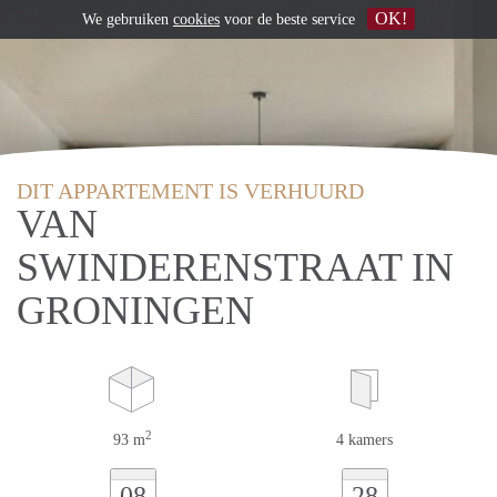
OK!
We gebruiken
cookies
voor de beste service
DIT APPARTEMENT IS VERHUURD
VAN
SWINDERENSTRAAT IN
GRONINGEN
2
93 m
4 kamers
08
28