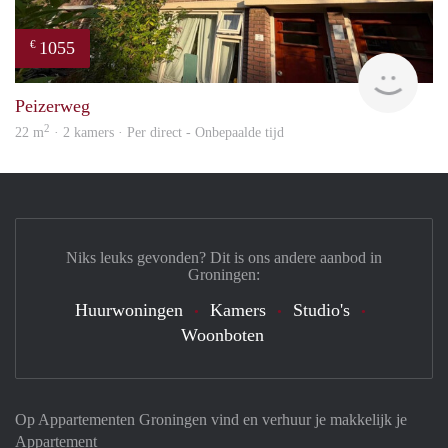
1055
€
Grun
Peizerweg
2
22 m
· 2 kamers · Per direct - Onbepaalde tijd
Niks leuks gevonden? Dit is ons andere aanbod in
Groningen:
Huurwoningen
Kamers
Studio's
Woonboten
Op Appartementen Groningen vind en verhuur je makkelijk je
Appartement