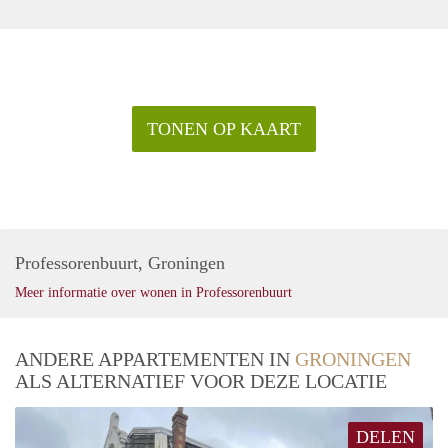
komen dient uw bruto maandinkomen minimaal 3 keer de
maandhuur te bedragen.
· Eventueel kan een lager inkomen gecompenseerd worden
door voldoende vermogen. Neem hierover vooraf contact op.
· Wilt u samen huren? Er kunnen 2 huurders op een
huurovereenkomst staan. Het tweede bruto inkomen telt ook
TONEN OP KAART
voor 100% mee. U hoeft niet getrouwd te zijn of een relatie
te hebben.
Professorenbuurt, Groningen
Meer informatie over wonen in Professorenbuurt
ANDERE APPARTEMENTEN IN
GRONINGEN
ALS ALTERNATIEF VOOR DEZE LOCATIE
DELEN