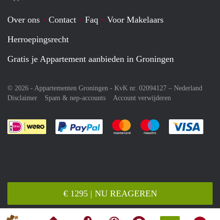
Over ons
Contact
Faq
Voor Makelaars
Herroepingsrecht
Gratis je Appartement aanbieden in Groningen
© 2026 - Appartementen Groningen - KvK nr. 02094127 –
Nederland
Disclaimer
Spam & nep-accounts
Account verwijderen
Je rekent gemakkelijk af met Paypal
Je rekent gemakkelijk af met M
Je rekent gemakkelij
Je re
€ 1295 | NU REAGEREN