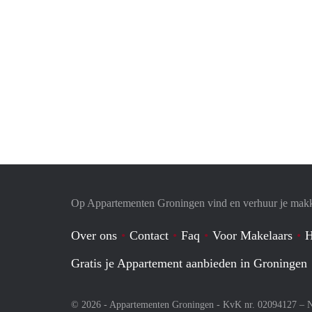
Op Appartementen Groningen vind en verhuur je makk
Over ons
Contact
Faq
Voor Makelaars
H
Gratis je Appartement aanbieden in Groningen
© 2026 - Appartementen Groningen - KvK nr. 02094127 –
N