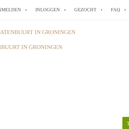
NMELDEN
INLOGGEN
GEZOCHT
FAQ
ATENBUURT IN GRONINGEN
Hoe werkt Appartement Groningen
BUURT IN GRONINGEN
Hoeveel kost het om te reageren op een 
How to translate AppartementGroningen?
Wat is AppartementenGroningen?
Wat is de privacyverklaring van Apparte
Alle veelgestelde vragen