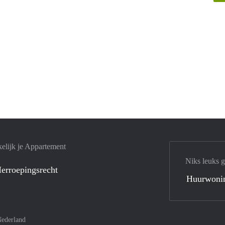
elijk je Appartement
Niks leuks 
erroepingsrecht
Huurwoni
ederland