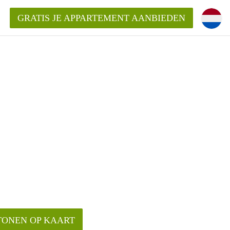
GRATIS JE APPARTEMENT AANBIEDEN
Appartement in Groningen?
mentenGroningen?
TONEN OP KAART