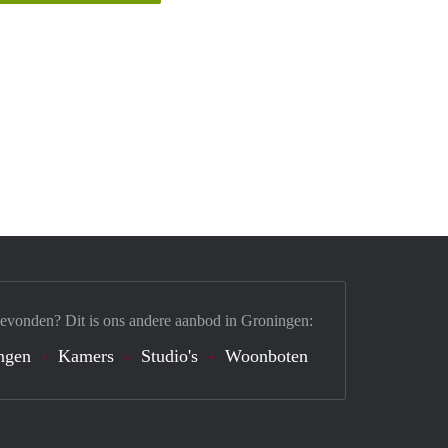
gevonden? Dit is ons andere aanbod in Groningen:
ngen
Kamers
Studio's
Woonboten