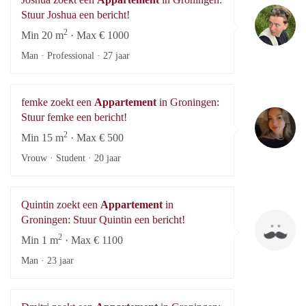
Jo
Stuur Joshua een bericht!
2
Min 20 m
· Max € 1000
Man · Professional ·
27 jaar
femke zoekt een
Appartement
in Groningen:
fe
Stuur femke een bericht!
2
Min 15 m
· Max € 500
Vrouw · Student ·
20 jaar
Quintin zoekt een
Appartement
in
Qu
Groningen: Stuur Quintin een bericht!
2
Min 1 m
· Max € 1100
Man ·
23 jaar