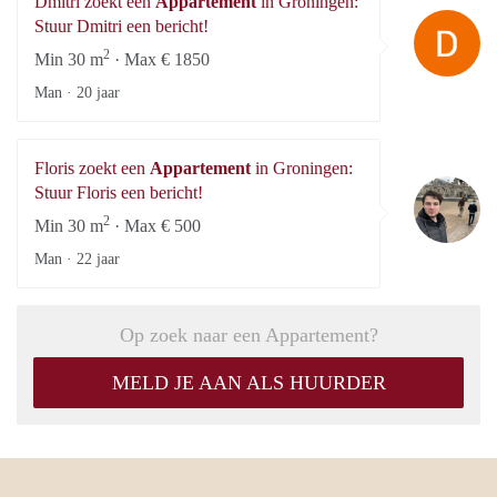
Dmitri zoekt een
Appartement
in Groningen:
Dm
Stuur Dmitri een bericht!
2
Min 30 m
· Max € 1850
Man ·
20 jaar
Floris zoekt een
Appartement
in Groningen:
Fl
Stuur Floris een bericht!
2
Min 30 m
· Max € 500
Man ·
22 jaar
Op zoek naar een Appartement?
MELD JE AAN ALS HUURDER