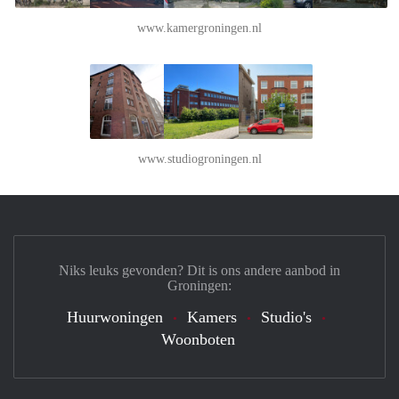
www.kamergroningen.nl
www.studiogroningen.nl
Niks leuks gevonden? Dit is ons andere aanbod in
Groningen:
Huurwoningen
Kamers
Studio's
Woonboten