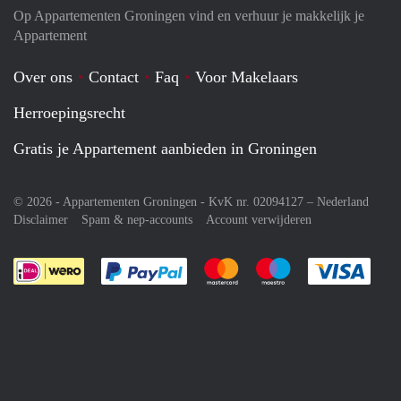
Op Appartementen Groningen vind en verhuur je makkelijk je
Appartement
Over ons
Contact
Faq
Voor Makelaars
Herroepingsrecht
Gratis je Appartement aanbieden in Groningen
© 2026 - Appartementen Groningen - KvK nr. 02094127 –
Nederland
Disclaimer
Spam & nep-accounts
Account verwijderen
Je rekent gemakkelijk af met Paypal
Je rekent gemakkelijk af met M
Je rekent gemakkelij
Je re