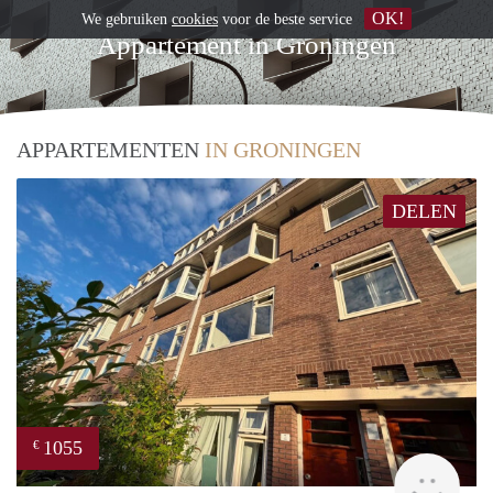
OK!
We gebruiken
cookies
voor de beste service
Appartement in Groningen
APPARTEMENTEN
IN GRONINGEN
DELEN
1055
€
Grun