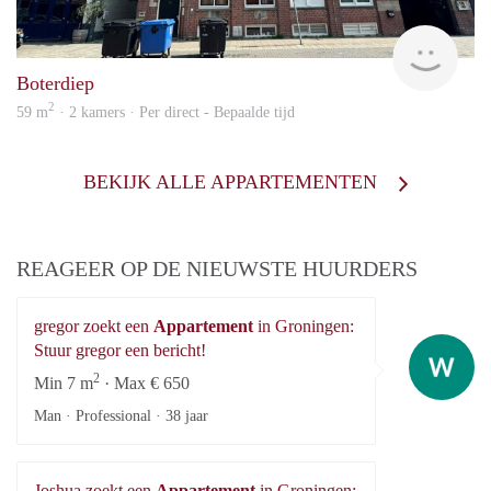
Grun
Boterdiep
2
59 m
· 2 kamers · Per direct - Bepaalde tijd
BEKIJK ALLE APPARTEMENTEN
REAGEER OP DE NIEUWSTE HUURDERS
gregor zoekt een
Appartement
in Groningen:
gr
Stuur gregor een bericht!
2
Min 7 m
· Max € 650
Man · Professional ·
38 jaar
Joshua zoekt een
Appartement
in Groningen: