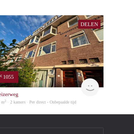
DELEN
1055
€
huur
GrunoVerhuur
eizerweg
2
2 m
· 2 kamers · Per direct - Onbepaalde tijd