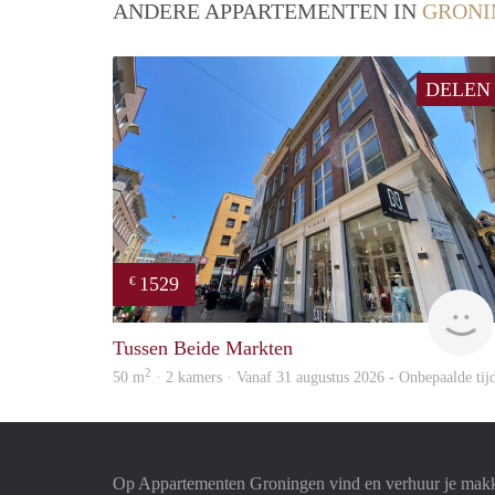
ANDERE APPARTEMENTEN IN
GRONI
DELEN
1529
€
Tussen Beide Markten
2
50 m
· 2 kamers · Vanaf 31 augustus 2026 - Onbepaalde tij
Op Appartementen Groningen vind en verhuur je makk