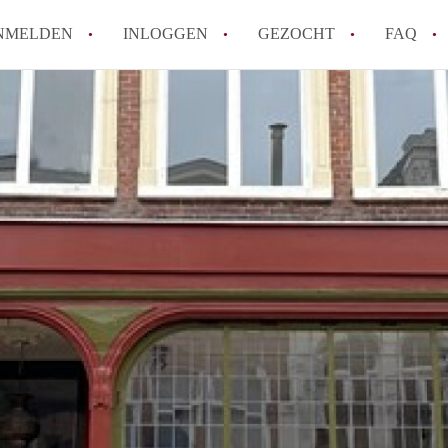
NMELDEN
INLOGGEN
GEZOCHT
FAQ
Hoe werkt Appartement Groningen
Hoeveel kost het om te reageren op een 
How to translate AppartementGroningen?
Wat is AppartementenGroningen?
Wat is de privacyverklaring van Apparte
Alle veelgestelde vragen