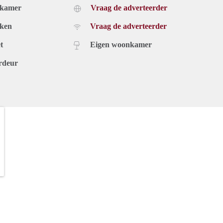
dkamer
Vraag de adverteerder
uken
Vraag de adverteerder
t
Eigen woonkamer
rdeur