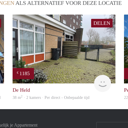
NGEN
ALS ALTERNATIEF VOOR DEZE LOCATIE
DELEN
1185
€
GrunoVerhuur
GrunoVer
De Held
P
2
d
38 m
· 2 kamers · Per direct - Onbepaalde tijd
2
elijk je Appartement