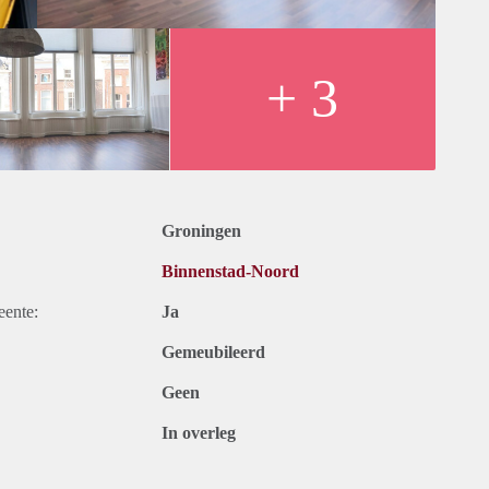
handeling nemen. De volgorde van binnengekomen reacties
e eerste selectie. Vanwege het grote aantal aanvragen kunnen
s circa 5 kandidaten uit voor een bezichtiging. We kunnen
+ 3
tnodigen.
Groningen
Binnenstad-Noord
eente:
Ja
Gemeubileerd
Geen
In overleg