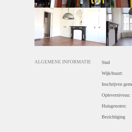
Telefonische reacties kunnen wij helaas niet in be
bepaalt welke kandidaten worden uitgenodigd voor d
wij niet op iedereen reageren. Wij nodigen doorgaan
helaas niet iedereen persoonlijk beantwoorden of ui
ALGEMENE INFORMATIE
Stad
Wijk/buurt:
Inschrijven gem
Opleverniveau:
Huisgenoten:
Bezichtiging