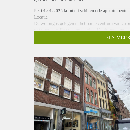
Per 01-01-2025 komt dit schitterende appartementen
Locatie
De woning is gelegen in het hartje centrum van Gro
restaurants, cafés en sportscholen. De ringweg en an
bereiken.
LEES MEER
Indeling
De moderne keuken is volledig uitgerust met een in
afzuigkap. De badkamer is keurig afgewerkt en van 
slaapkamers aanwezig.
Huurprijs
De huurprijs bedraagt: €1.225,- incl. gas, water, inte
Vanwege het hoge aantal aanvragen kunnen we niet 
kandidaten uit voor een bezichtiging. We kunnen hel