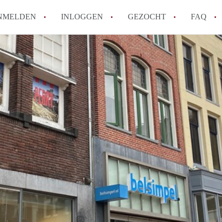
NMELDEN
INLOGGEN
GEZOCHT
FAQ
Hoe werkt Appartement Groningen
Hoeveel kost het om te reageren op een 
How to translate AppartementGroningen?
Wat is AppartementenGroningen?
Wat is de privacyverklaring van Apparte
Alle veelgestelde vragen