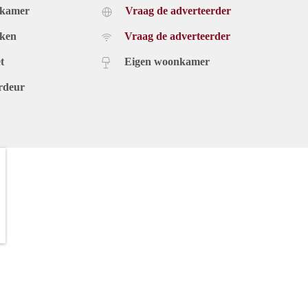
dkamer
Vraag de adverteerder
uken
Vraag de adverteerder
t
Eigen woonkamer
rdeur