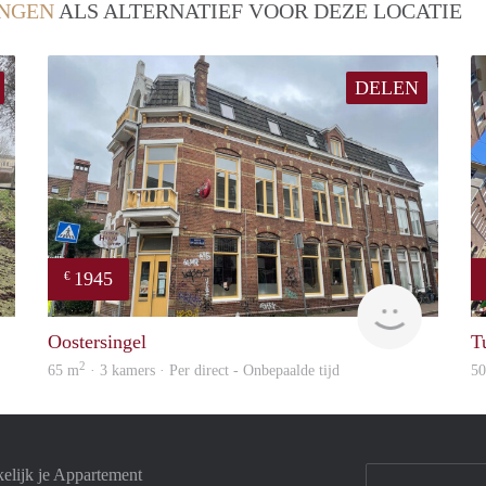
NGEN
ALS ALTERNATIEF VOOR DEZE LOCATIE
DELEN
1945
€
GrunoVerhuur
GrunoVer
Oostersingel
T
2
65 m
· 3 kamers · Per direct - Onbepaalde tijd
5
elijk je Appartement