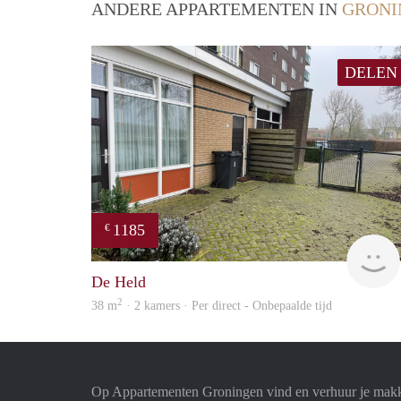
ANDERE APPARTEMENTEN IN
GRONI
DELEN
1185
€
De Held
2
38 m
· 2 kamers · Per direct - Onbepaalde tijd
Op Appartementen Groningen vind en verhuur je makk