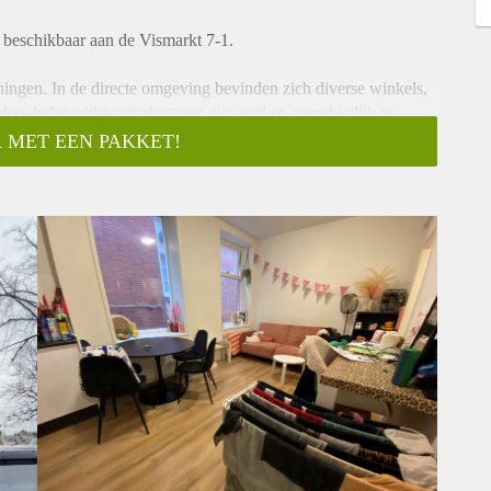
 beschikbaar aan de Vismarkt 7-1.
ningen. In de directe omgeving bevinden zich diverse winkels,
dere belangrijke uitvalswegen zijn snel en gemakkelijk te
 MET EEN PAKKET!
ductiekookplaat, koelkast, oven/magnetron, vaatwasser en
alle gemakken voorzien. Daarnaast zijn er twee ruime
rnet, tv en elektra (voorschot €125,-)
op iedereen reageren. Wij nodigen doorgaans circa 5
aas niet iedereen persoonlijk beantwoorden of uitnodigingen.