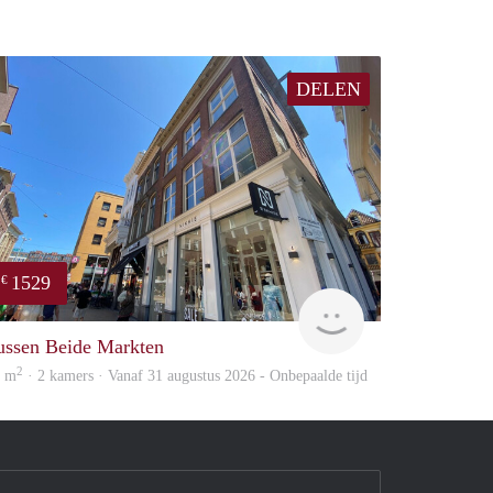
DELEN
1529
€
huur
GrunoVerhuur
ussen Beide Markten
2
0 m
· 2 kamers · Vanaf 31 augustus 2026 - Onbepaalde tijd