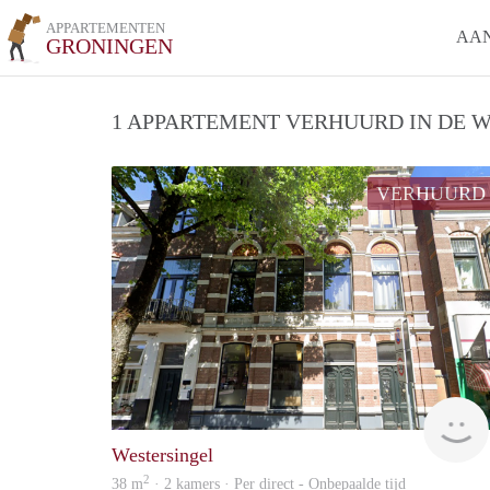
APPARTEMENTEN
AA
GRONINGEN
1 APPARTEMENT VERHUURD IN DE W
VERHUURD
Westersingel
2
38 m
· 2 kamers · Per direct - Onbepaalde tijd