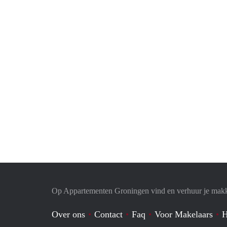
Op Appartementen Groningen vind en verhuur je makk
Over ons
Contact
Faq
Voor Makelaars
H