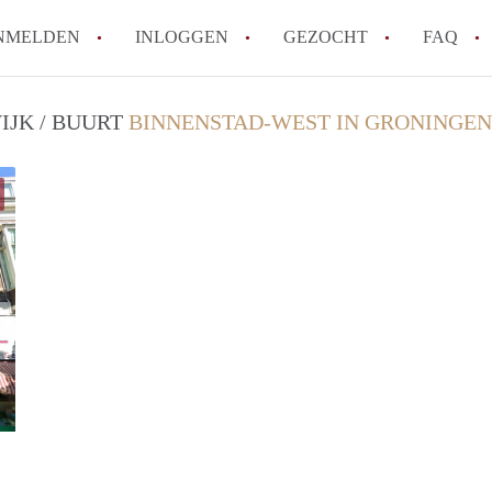
NMELDEN
INLOGGEN
GEZOCHT
FAQ
IJK / BUURT
BINNENSTAD-WEST IN GRONINGEN
Hoe werkt Appartement Groningen
Hoeveel kost het om te reageren op een 
How to translate AppartementGroningen?
Wat is AppartementenGroningen?
Wat is de privacyverklaring van Apparte
Alle veelgestelde vragen
GrunoVerhuur