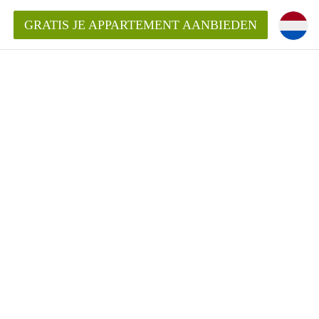
GRATIS JE APPARTEMENT AANBIEDEN
Appartement in Groningen?
mentenGroningen?