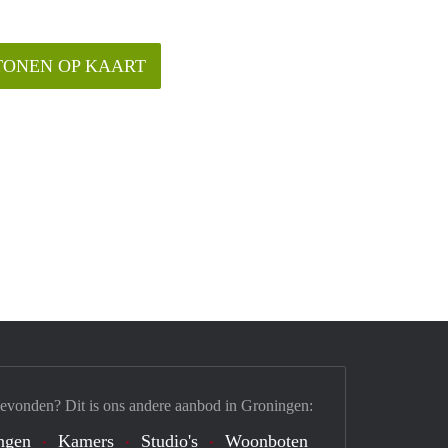
TONEN OP KAART
gevonden? Dit is ons andere aanbod in Groningen:
ngen
Kamers
Studio's
Woonboten