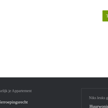
elijk je Appartement
Niks leuks 
erroepingsrecht
Huurwoni