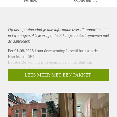
Per direct
Onbepaalde tijd
Op deze pagina vind je alle informatie over dit
appartement
in Groningen. Als je vragen hebt kun je contact opnemen met
de aanbieder.
Per 01-08-2026 komt deze woning beschikbaar aan de
Burchstraat 6B!
Locatie De woning is gelegen in de binnenstad van
Groningen. In de directe omgeving bevinden zich
supermarkten zoals Jumbo en Albert Heijn, vele restaurants
LEES MEER MET EEN PAKKET!
en winkels. De ringweg en andere belangrijke uitvalswegen
zijn snel en gemakkelijk te bereiken.
Indeling: Je komt binnen in de hal welke direct toegang geeft
tot twee ruime slaapkamers en de woonkamer met open
keuken. De keuken is uitgerust met een vaatwasser,
inductieplaat, afzuigkap en een wasmachine. De badkamer
beschikt over een douche, wastafel en toilet.