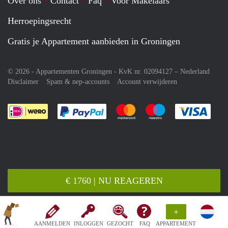
Over ons
Contact
Faq
Voor Makelaars
Herroepingsrecht
Gratis je Appartement aanbieden in Groningen
© 2026 - Appartementen Groningen - KvK nr. 02094127 –
Nederland
Disclaimer
Spam & nep-accounts
Account verwijderen
Je rekent gemakkelijk af met Paypal
Je rekent gemakkelijk af met M
Je rekent gemakkelij
Je re
€ 1760 | NU REAGEREN
+
AANMELDEN
INLOGGEN
GEZOCHT
FAQ
APPARTEMENT