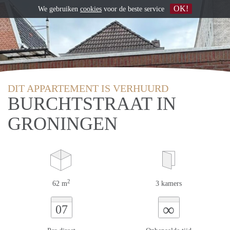
OK!
We gebruiken
cookies
voor de beste service
DIT APPARTEMENT IS VERHUURD
BURCHTSTRAAT IN
GRONINGEN
2
62 m
3 kamers
∞
07