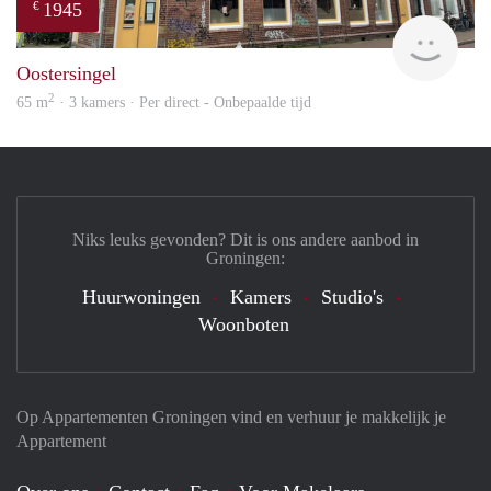
1945
€
Grun
Oostersingel
2
65 m
· 3 kamers · Per direct - Onbepaalde tijd
Niks leuks gevonden? Dit is ons andere aanbod in
Groningen:
Huurwoningen
Kamers
Studio's
Woonboten
Op Appartementen Groningen vind en verhuur je makkelijk je
Appartement