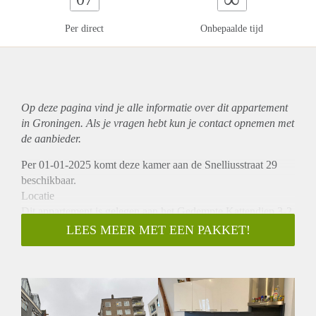
Per direct
Onbepaalde tijd
Op deze pagina vind je alle informatie over dit
appartement
in Groningen. Als je vragen hebt kun je contact opnemen met
de aanbieder.
Per 01-01-2025 komt deze kamer aan de Snelliusstraat 29
beschikbaar.
Locatie
Dit appartement is gelegen aan het Gedempte Kattendiep 3-2.
Dit is aan de rand van het centrum van Groningen nabij de
LEES MEER MET EEN PAKKET!
grachten. Vanaf deze locatie zijn het station, winkels en
andere voorzieningen op loopafstand te bereiken.
Indeling
Het appartement beschikt over een ruime woonkamer/
keuken. De keuken is voorzien van alle nodige inbouw