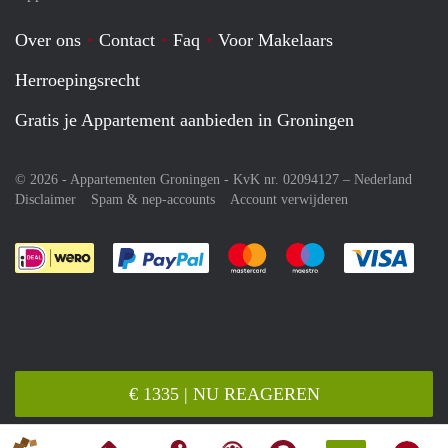
Over ons
Contact
Faq
Voor Makelaars
Herroepingsrecht
Gratis je Appartement aanbieden in Groningen
© 2026 - Appartementen Groningen - KvK nr. 02094127 –
Nederland
Disclaimer
Spam & nep-accounts
Account verwijderen
Je rekent gemakkelijk af met Paypal
Je rekent gemakkelijk af met M
Je rekent gemakkelij
Je re
€ 1335 | NU REAGEREN