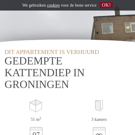
OK!
We gebruiken
cookies
voor de beste service
DIT APPARTEMENT IS VERHUURD
GEDEMPTE
KATTENDIEP IN
GRONINGEN
2
51 m
3 kamers
∞
07