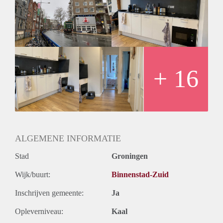
apparatuur. Het appartement beschikt over twee slaapkamers.
De badkamer beschikt over een afgesloten douchecabine en
het toilet is apart gelegen van de badkamer.
Huurprijs
De huurprijs bedraagt € 1335,- inclusief een voorschot van €
175,- voor gas, water, elektra & internet.
Vanwege het hoge aantal aanvragen kunnen we niet op
+ 16
iedereen reageren. Wij nodigen doorgaans circa 5 kandidaten
uit voor een bezichtiging. We kunnen helaas niet iedereen
persoonlijk beantwoorden of uitnodigingen.
ALGEMENE INFORMATIE
Stad
Groningen
Wijk/buurt:
Binnenstad-Zuid
Inschrijven gemeente:
Ja
Opleverniveau:
Kaal