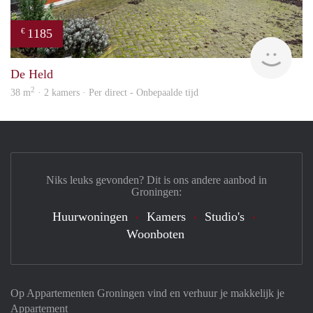
1185
€
Grun
De Held
2
38 m
· 2 kamers · Per direct - Onbepaalde tijd
Niks leuks gevonden? Dit is ons andere aanbod in
Groningen:
Huurwoningen
Kamers
Studio's
Woonboten
Op Appartementen Groningen vind en verhuur je makkelijk je
Appartement