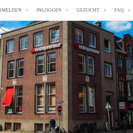
NMELDEN
INLOGGEN
GEZOCHT
FAQ
Hoe werkt Appartement Groningen
Hoeveel kost het om te reageren op een 
How to translate AppartementGroningen?
Wat is AppartementenGroningen?
Wat is de privacyverklaring van Apparte
Alle veelgestelde vragen