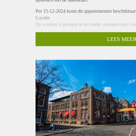
Per 15-12-2024 komt dit appartementen beschikbaar
Locatie
De woning is gelegen in het hartje centrum van Gro
restaurants, cafés en sportscholen. De ringweg en an
bereiken.
LEES MEER
Indeling
De moderne keuken is volledig uitgerust met een in
badkamer is keurig afgewerkt en van alle gemakken 
Huurprijs
De huurprijs bedraagt: €1.450,- incl. gas, water, inte
Vanwege het hoge aantal aanvragen kunnen we niet 
kandidaten uit voor een bezichtiging. We kunnen hel