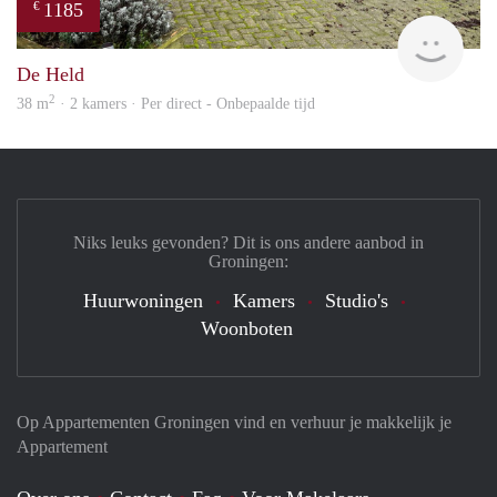
1185
€
Grun
De Held
2
38 m
· 2 kamers · Per direct - Onbepaalde tijd
Niks leuks gevonden? Dit is ons andere aanbod in
Groningen:
Huurwoningen
Kamers
Studio's
Woonboten
Op Appartementen Groningen vind en verhuur je makkelijk je
Appartement