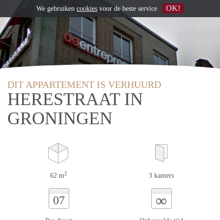
OK!
We gebruiken
cookies
voor de beste service
DIT APPARTEMENT IS VERHUURD
HERESTRAAT IN
GRONINGEN
2
62 m
3 kamers
∞
07