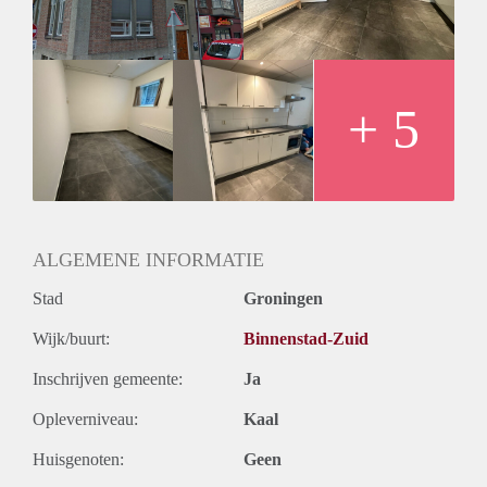
De huurprijs van dit appartement bedraagt €1450,- inclusief
een voorschot van €125,- voor gas, water, elektra, internet en
televisie.
Vanwege het hoge aantal aanvragen kunnen we niet op
iedereen reageren. Wij nodigen doorgaans circa 5 kandidaten
+ 5
uit voor een bezichtiging. We kunnen helaas niet iedereen
persoonlijk beantwoorden of uitnodigingen.
ALGEMENE INFORMATIE
Stad
Groningen
Wijk/buurt:
Binnenstad-Zuid
Inschrijven gemeente:
Ja
Opleverniveau:
Kaal
Huisgenoten:
Geen