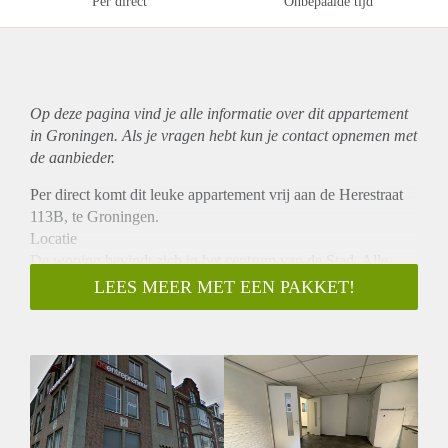
Per direct
Onbepaalde tijd
Op deze pagina vind je alle informatie over dit
appartement
in Groningen. Als je vragen hebt kun je contact opnemen met
de aanbieder.
Per direct komt dit leuke appartement vrij aan de Herestraat
113B, te Groningen.
Locatie
De woning bevindt zich in het centrum van de Stad. Alle
benodigde voorzieningen zijn op loopafstand en sta je binnen
LEES MEER MET EEN PAKKET!
5 minuten op de Grote Markt.
Indeling
De woning beschikt over een ruime woonkamer met open
keuken die is voorzien van vele gemakken. Er zijn twee
ruime slaapkamers aanwezig en een moderne badkamer met
douche, toilet en wastafel.
Huurprijs