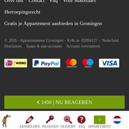
Over ons
Contact
Faq
Voor Makelaars
Herroepingsrecht
Gratis je Appartement aanbieden in Groningen
© 2026 - Appartementen Groningen - KvK nr. 02094127 –
Nederland
Disclaimer
Spam & nep-accounts
Account verwijderen
Je rekent gemakkelijk af met Paypal
Je rekent gemakkelijk af met M
Je rekent gemakkelij
Je re
€ 1450 | NU REAGEREN
+
AANMELDEN
INLOGGEN
GEZOCHT
FAQ
APPARTEMENT