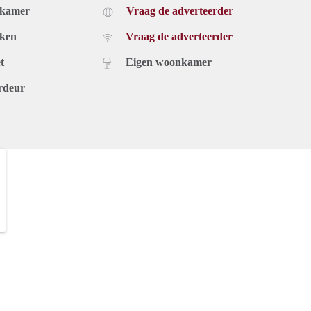
dkamer
Vraag de adverteerder
uken
Vraag de adverteerder
t
Eigen woonkamer
rdeur