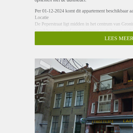
Per 01-12-2024 komt dit appartement beschikbaar a
Locatie
De Peperstraat ligt midden in het centrum van Groni
bereikbaar met veel voorzieningen in de buurt, zoals 
Indeling
LEES MEER
Dit appartement beschikt over een aparte slaapkame
gemakken voorzien en is er een aparte wc en badkam
Huurprijs
De kale huurprijs bedraagt: €1.134,-
Vanwege het hoge aantal aanvragen kunnen we niet 
kandidaten uit voor een bezichtiging. We kunnen hel