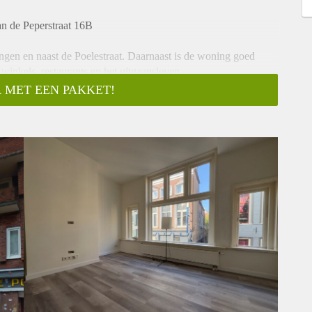
an de Peperstraat 16B
ngen en naast de Poelestraat. Daarnaast is de woning goed
winkels, restaurants en het uitgaansleven.
 MET EEN PAKKET!
rs en een ruime woonkamer. Daarnaast is de keuken van alle
er. Verder is er een zonnige tuin aanwezig.
op iedereen reageren. Wij nodigen doorgaans circa 5
aas niet iedereen persoonlijk beantwoorden of uitnodigingen.