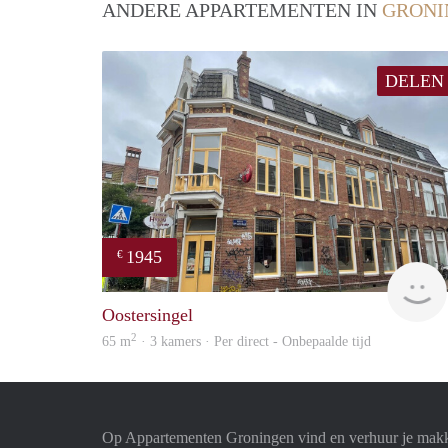
ANDERE APPARTEMENTEN IN
GRONI
DELEN
1945
€
Oostersingel
2
65 m
· 3 kamers · Per direct - Onbepaalde tijd
Op Appartementen Groningen vind en verhuur je makk