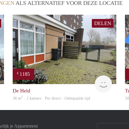
NGEN
ALS ALTERNATIEF VOOR DEZE LOCATIE
DELEN
1185
€
GrunoVerhuur
GrunoVer
De Held
T
2
38 m
· 2 kamers · Per direct - Onbepaalde tijd
5
elijk je Appartement