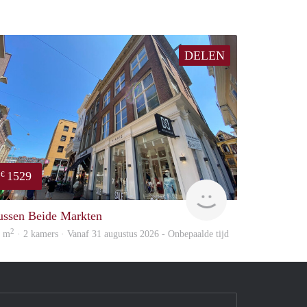
DELEN
1529
€
huur
GrunoVerhuur
ussen Beide Markten
2
0 m
· 2 kamers · Vanaf 31 augustus 2026 - Onbepaalde tijd