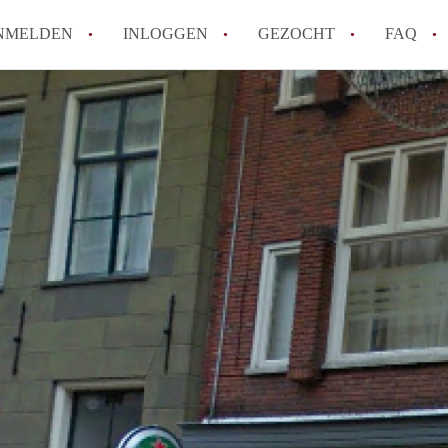
NMELDEN
INLOGGEN
GEZOCHT
FAQ
Hoe werkt Appartement Groningen
Hoeveel kost het om te reageren op een 
How to translate AppartementGroningen?
Wat is AppartementenGroningen?
Wat is de privacyverklaring van Apparte
Alle veelgestelde vragen