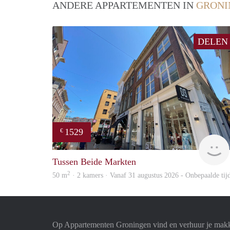
ANDERE APPARTEMENTEN IN
GRONI
DELEN
1529
€
Tussen Beide Markten
2
50 m
· 2 kamers · Vanaf 31 augustus 2026 - Onbepaalde tij
Op Appartementen Groningen vind en verhuur je makk