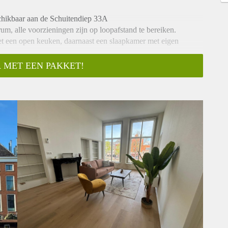
schikbaar aan de Schuitendiep 33A
um, alle voorzieningen zijn op loopafstand te bereiken.
 een open keuken, daarnaast een slaapkamer met eigen
 BTW
 MET EEN PAKKET!
ortgelijke woning.