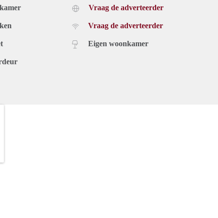
dkamer
Vraag de adverteerder
uken
Vraag de adverteerder
t
Eigen woonkamer
rdeur