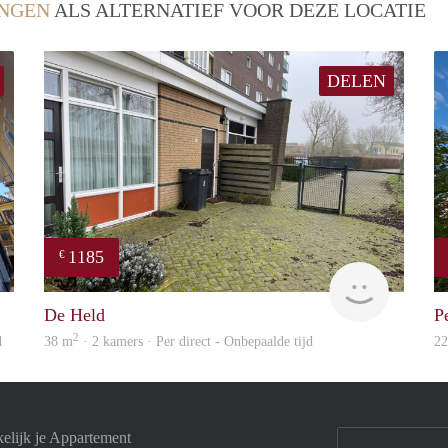
NGEN
ALS ALTERNATIEF VOOR DEZE LOCATIE
DELEN
1185
€
GrunoVerhuur
GrunoVer
De Held
P
2
d
38 m
· 2 kamers · Per direct - Onbepaalde tijd
2
elijk je Appartement