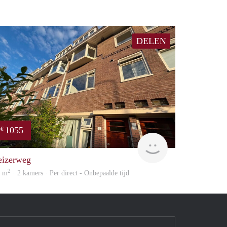
DELEN
1055
€
huur
GrunoVerhuur
eizerweg
2
2 m
· 2 kamers · Per direct - Onbepaalde tijd