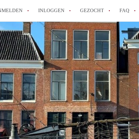
NMELDEN
INLOGGEN
GEZOCHT
FAQ
Hoe werkt Appartement Groningen
Hoeveel kost het om te reageren op een 
How to translate AppartementGroningen?
Wat is AppartementenGroningen?
Wat is de privacyverklaring van Apparte
Alle veelgestelde vragen