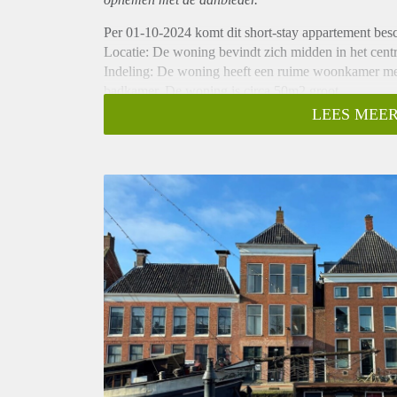
Per 01-10-2024 komt dit short-stay appartement be
Locatie: De woning bevindt zich midden in het centr
Indeling: De woning heeft een ruime woonkamer met
badkamer. De woning is circa 50m2 groot.
Huurprijs: De huurprijs bedraagt €1575,- ALL IN
LEES MEER
BESCHIKBAAR TOT 31-12-2024, foto's zijn van so