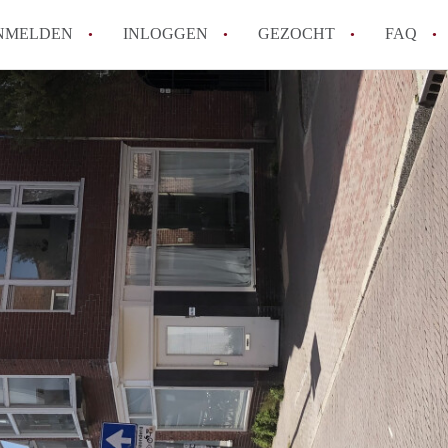
NMELDEN
INLOGGEN
GEZOCHT
FAQ
Hoe werkt Appartement Groningen
Hoeveel kost het om te reageren op een 
How to translate AppartementGroningen?
Wat is AppartementenGroningen?
Wat is de privacyverklaring van Apparte
Alle veelgestelde vragen