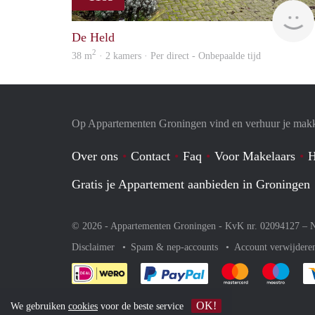
De Held
2
38 m
· 2 kamers · Per direct - Onbepaalde tijd
Op Appartementen Groningen vind en verhuur je makk
Over ons
Contact
Faq
Voor Makelaars
H
Gratis je Appartement aanbieden in Groningen
© 2026 - Appartementen Groningen - KvK nr. 02094127 –
N
Disclaimer
Spam & nep-accounts
Account verwijdere
Je rekent gemakkelijk af 
Je rekent gemak
Je rek
OK!
We gebruiken
cookies
voor de beste service