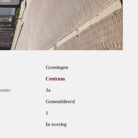
Groningen
Centrum
eente:
Ja
Gemeubileerd
1
In overleg