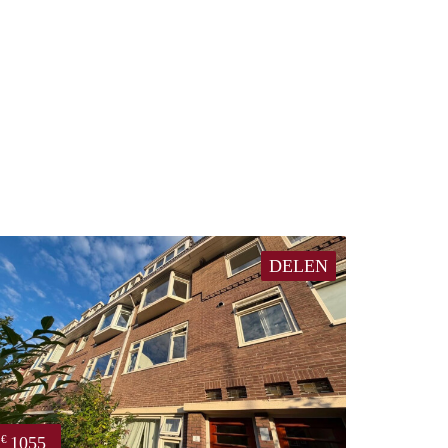
DELEN
1055
€