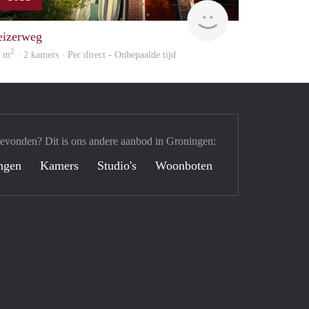
huur
GrunoVerhuur
eizerweg
2
2 m
· 2 kamers · Per direct - Onbepaalde tijd
gevonden? Dit is ons andere aanbod in Groningen:
ngen
Kamers
Studio's
Woonboten