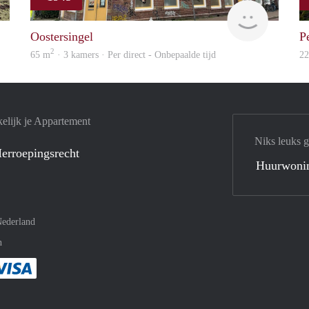
GrunoVerhuur
GrunoVer
Oostersingel
P
2
65 m
· 3 kamers · Per direct - Onbepaalde tijd
2
elijk je Appartement
Niks leuks 
erroepingsrecht
Huurwoni
ederland
n
met Paypal
kelijk af met Mastercard
ent gemakkelijk af met Meastro
Je rekent gemakkelijk af met Visa