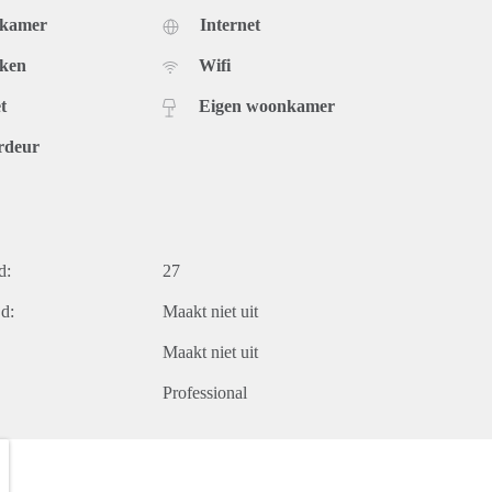
dkamer
Internet
uken
Wifi
t
Eigen woonkamer
rdeur
d:
27
d:
Maakt niet uit
Maakt niet uit
Professional