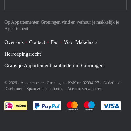
Op Appartementen Groningen vind en verhuur je makkelijk je
Appartement
Over ons
Contact
Faq
Voor Makelaars
Herroepingsrecht
Gratis je Appartement aanbieden in Groningen
© 2026 - Appartementen Groningen - KvK nr. 02094127 –
Nederland
Disclaimer
Spam & nep-accounts
Account verwijderen
Je rekent gemakkelijk af met Paypal
Je rekent gemakkelijk af met M
Je rekent gemakkelij
Je re