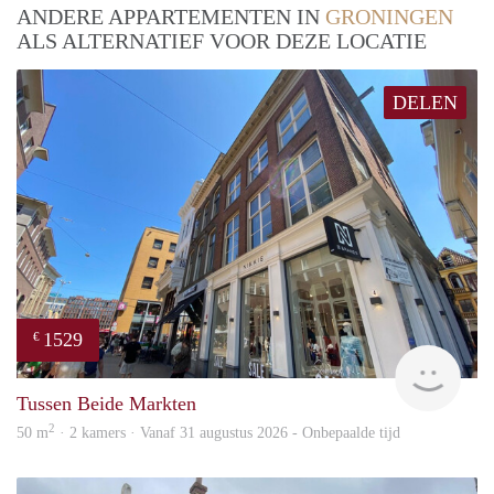
ANDERE APPARTEMENTEN IN
GRONINGEN
ALS ALTERNATIEF VOOR DEZE LOCATIE
DELEN
1529
€
Grun
Tussen Beide Markten
2
50 m
· 2 kamers · Vanaf 31 augustus 2026 - Onbepaalde tijd