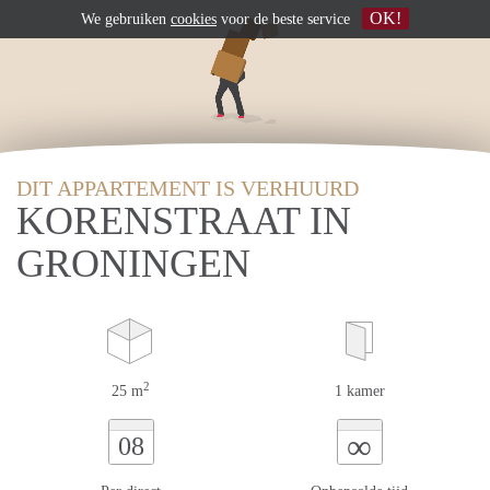
OK!
We gebruiken
cookies
voor de beste service
DIT APPARTEMENT IS VERHUURD
KORENSTRAAT IN
GRONINGEN
2
25 m
1 kamer
∞
08