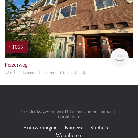
1055
€
Grun
Peizerweg
2
22 m
· 2 kamers · Per direct - Onbepaalde tijd
Niks leuks gevonden? Dit is ons andere aanbod in
Groningen:
Huurwoningen
Kamers
Studio's
Woonboten