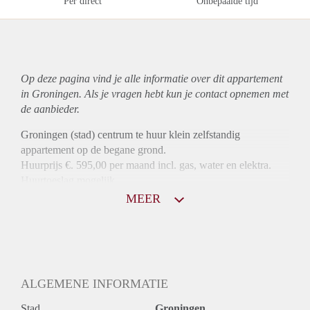
Per direct
Onbepaalde tijd
Op deze pagina vind je alle informatie over dit
appartement
in Groningen. Als je vragen hebt kun je contact opnemen met
de aanbieder.
Groningen (stad) centrum te huur klein zelfstandig
appartement op de begane grond.
Huurprijs €. 595,00 per maand incl. gas, water en elektra.
Huurtoeslag mogelijk.
MEER
ALGEMENE INFORMATIE
Stad
Groningen