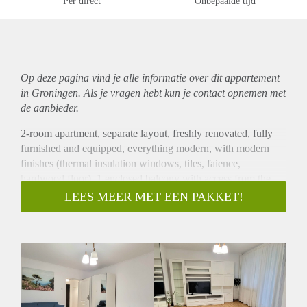
Per direct
Onbepaalde tijd
Op deze pagina vind je alle informatie over dit
appartement
in Groningen. Als je vragen hebt kun je contact opnemen met
de aanbieder.
2-room apartment, separate layout, freshly renovated, fully
furnished and equipped, everything modern, with modern
finishes (thermal insulation windows, tiles, faience,
hardwood floor), 1 enclosed balcony with access from the
living room and kitchen, 1 storage room.
LEES MEER MET EEN PAKKET!
Located on the second floor, in a refurbished three floor
building. Reserved parking space.
Available immediately for moving in.
Appliances: 2xTV, hood+oven+stove, refrigerator, air
conditioning, washing machine.
Optical fiber, Wireless.
Living room furniture: extendable sofa for 2 persons,