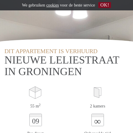
OK!
We gebruiken
cookies
voor de beste service
DIT APPARTEMENT IS VERHUURD
NIEUWE LELIESTRAAT
IN GRONINGEN
2
55 m
2 kamers
∞
09