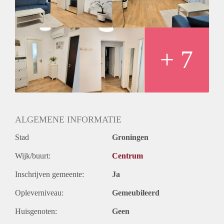
wardrobe, bookshelf, coffee table.
Bedroom: double bed with nightstands + new mattress,
wardrobe.
The apartment is for first-time rent, freshly renovated!
Suitable for a couple, a family with one child, or an
+ 7
individual. Pets allowed.
Long-term lease is preferred, minimum 12 months. The
contract will be registered.
ALGEMENE INFORMATIE
Stad
Groningen
Wijk/buurt:
Centrum
Inschrijven gemeente:
Ja
Opleverniveau:
Gemeubileerd
Huisgenoten:
Geen