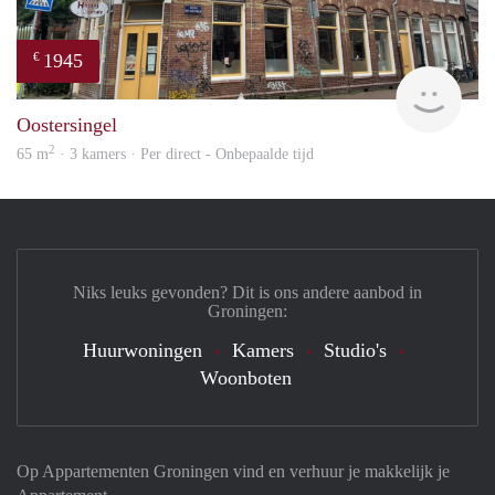
1945
€
Grun
Oostersingel
2
65 m
· 3 kamers · Per direct - Onbepaalde tijd
Niks leuks gevonden? Dit is ons andere aanbod in
Groningen:
Huurwoningen
Kamers
Studio's
Woonboten
Op Appartementen Groningen vind en verhuur je makkelijk je