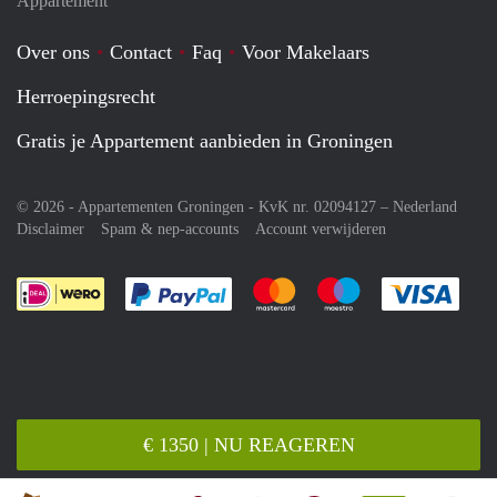
Appartement
Over ons
Contact
Faq
Voor Makelaars
Herroepingsrecht
Gratis je Appartement aanbieden in Groningen
© 2026 - Appartementen Groningen - KvK nr. 02094127 –
Nederland
Disclaimer
Spam & nep-accounts
Account verwijderen
Je rekent gemakkelijk af met Paypal
Je rekent gemakkelijk af met M
Je rekent gemakkelij
Je re
€ 1350 | NU REAGEREN