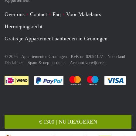
Appartement
Over ons
Contact
Faq
Voor Makelaars
Herroepingsrecht
Gratis je Appartement aanbieden in Groningen
© 2026 - Appartementen Groningen - KvK nr. 02094127 –
Nederland
Disclaimer
Spam & nep-accounts
Account verwijderen
Je rekent gemakkelijk af met Paypal
Je rekent gemakkelijk af met M
Je rekent gemakkelij
Je re
€ 1300 | NU REAGEREN