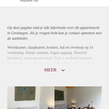
Bepaalde tijd
Op deze pagina vind je alle informatie over dit
appartement
in Groningen. Als je vragen hebt kun je contact opnemen met
de aanbieder.
Woonkamer, slaapkamer, keuken, hal en overloop op 1e
verdieping. Hartje centrum. Eigen opgang. Sfeervol
herenhuis, mooi gerenoveerd. Voor 1 werkend persoon.
Parkeerplaats in overleg tegen bijbetaling, om de hoek in
gedeelde garage. Eens per twee weken schoonmaak (3 uren)
MEER
inclusief.