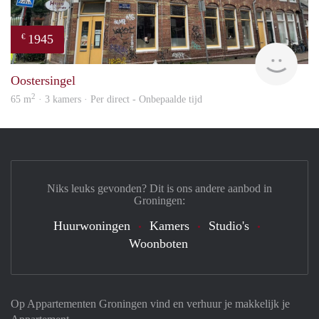
1945
€
Grun
Oostersingel
2
65 m
· 3 kamers · Per direct - Onbepaalde tijd
Niks leuks gevonden? Dit is ons andere aanbod in
Groningen:
Huurwoningen
Kamers
Studio's
Woonboten
Op Appartementen Groningen vind en verhuur je makkelijk je