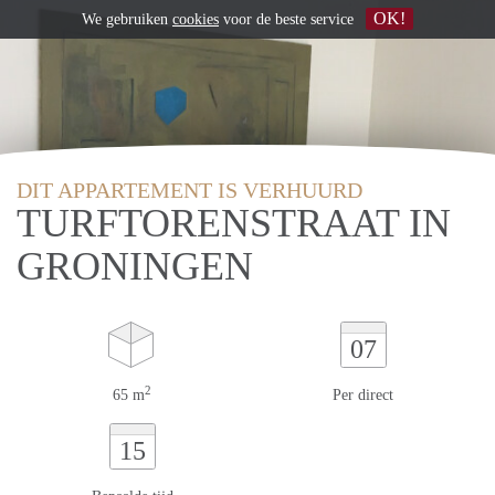
OK!
We gebruiken
cookies
voor de beste service
DIT APPARTEMENT IS VERHUURD
TURFTORENSTRAAT IN
GRONINGEN
07
2
65 m
Per direct
15