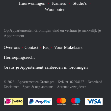
Huurwoningen
Kamers
Studio's
Woonboten
Op Appartementen Groningen vind en verhuur je makkelijk je
Appartement
Over ons
Contact
Faq
Voor Makelaars
Herroepingsrecht
Gratis je Appartement aanbieden in Groningen
© 2026 - Appartementen Groningen - KvK nr. 02094127 –
Nederland
Disclaimer
Spam & nep-accounts
Account verwijderen
Je rekent gemakkelijk af met Paypal
Je rekent gemakkelijk af met M
Je rekent gemakkelij
Je re