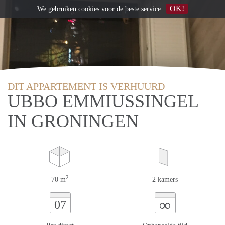
OK!
We gebruiken
cookies
voor de beste service
DIT APPARTEMENT IS VERHUURD
UBBO EMMIUSSINGEL
IN GRONINGEN
2
70 m
2 kamers
∞
07