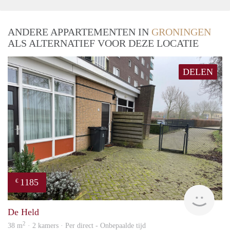
ANDERE APPARTEMENTEN IN
GRONINGEN
ALS ALTERNATIEF VOOR DEZE LOCATIE
DELEN
1185
€
Grun
De Held
2
38 m
· 2 kamers · Per direct - Onbepaalde tijd