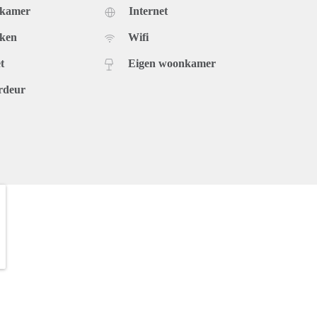
dkamer
Internet
uken
Wifi
t
Eigen woonkamer
rdeur