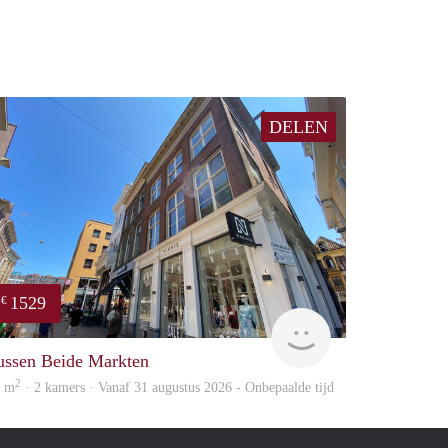
DELEN
1529
€
huur
GrunoVerhuur
ussen Beide Markten
2
0 m
· 2 kamers · Vanaf 31 augustus 2026 - Onbepaalde tijd