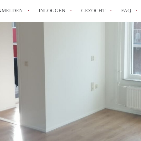
NMELDEN
INLOGGEN
GEZOCHT
FAQ
Hoe werkt Appartement Groningen
Hoeveel kost het om te reageren op een 
How to translate AppartementGroningen?
Wat is AppartementenGroningen?
Wat is de privacyverklaring van Apparte
Alle veelgestelde vragen