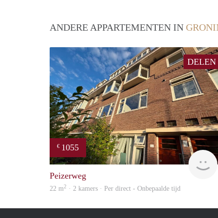
ANDERE APPARTEMENTEN IN
GRONI
DELEN
1055
€
Peizerweg
2
22 m
· 2 kamers · Per direct - Onbepaalde tijd