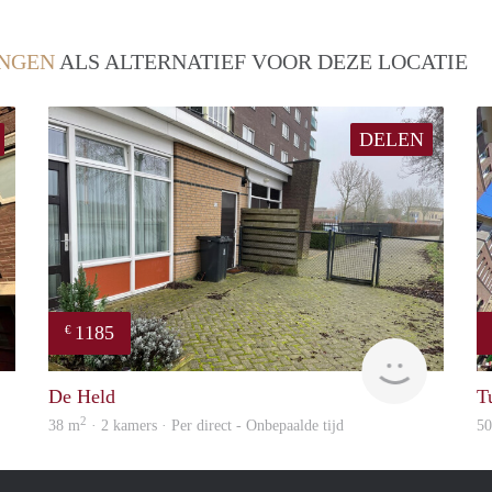
NGEN
ALS ALTERNATIEF VOOR DEZE LOCATIE
DELEN
1185
€
GrunoVerhuur
GrunoVer
De Held
T
2
38 m
· 2 kamers · Per direct - Onbepaalde tijd
5