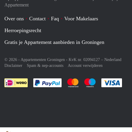
Appartement
Over ons
Contact
Faq
Voor Makelaars
Herroepingsrecht
Gratis je Appartement aanbieden in Groningen
© 2026 - Appartementen Groningen - KvK nr. 02094127 –
Nederland
Disclaimer
Spam & nep-accounts
Account verwijderen
Je rekent gemakkelijk af met Paypal
Je rekent gemakkelijk af met M
Je rekent gemakkelij
Je re