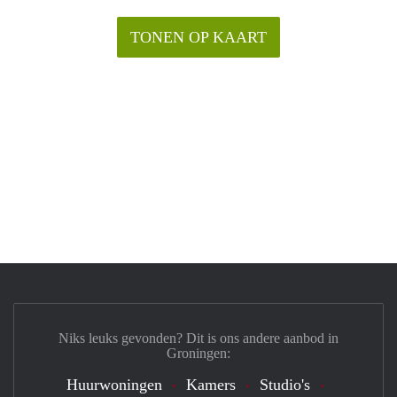
TONEN OP KAART
Niks leuks gevonden? Dit is ons andere aanbod in
Groningen:
Huurwoningen
Kamers
Studio's