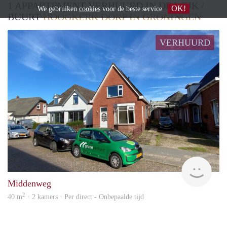
1 APPARTEMENT VERHUURD IN DE WIJK /
OK!
We gebruiken
cookies
voor de beste service
BUURT
HOOGKERK DORP IN GRONINGEN
VERHUURD
Grun
Middenweg
2
40 m
· 2 kamers · Per direct - Onbepaalde tijd