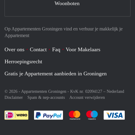
Woonboten
Op Appartementen Groningen vind en verhuur je makkelijk je
Appartement
Over ons
Contact
Faq
Voor Makelaars
Herroepingsrecht
Gratis je Appartement aanbieden in Groningen
© 2026 - Appartementen Groningen - KvK nr. 02094127 –
Nederland
Disclaimer
Spam & nep-accounts
Account verwijderen
Je rekent gemakkelijk af met Paypal
Je rekent gemakkelijk af met M
Je rekent gemakkelij
Je re