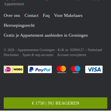
Appartement
Over ons
Contact
Faq
Voor Makelaars
Herroepingsrecht
Gratis je Appartement aanbieden in Groningen
© 2026 - Appartementen Groningen - KvK nr. 02094127 –
Nederland
Disclaimer
Spam & nep-accounts
Account verwijderen
Je rekent gemakkelijk af met Paypal
Je rekent gemakkelijk af met M
Je rekent gemakkelij
Je re
€ 1750 | NU REAGEREN