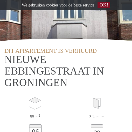
OK!
We gebruiken
cookies
voor de beste service
DIT APPARTEMENT IS VERHUURD
NIEUWE
EBBINGESTRAAT IN
GRONINGEN
2
55 m
3 kamers
∞
06