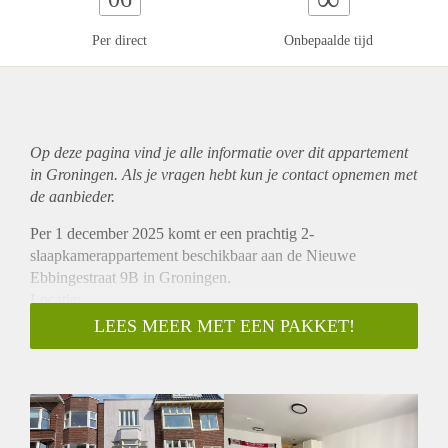
Per direct
Onbepaalde tijd
Op deze pagina vind je alle informatie over dit
appartement
in Groningen. Als je vragen hebt kun je contact opnemen met
de aanbieder.
Per 1 december 2025 komt er een prachtig 2-
slaapkamerappartement beschikbaar aan de Nieuwe
Ebbingestraat 9B in Groningen.
Locatie:
De woning is gelegen in de Binnenstad-Noord van
LEES MEER MET EEN PAKKET!
Groningen en bevindt zich toch in de nabijheid van diverse
voorzieningen. In de directe omgeving liggen diverse
eetgelegenheden zoals restaurant Tapoli en het gezellige
Mandi Huis Restaurant, beide geliefd bij studenten en
buurtbewoners. Voor de dagelijkse boodschappen is er een