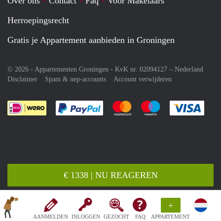
Over ons
Contact
Faq
Voor Makelaars
Herroepingsrecht
Gratis je Appartement aanbieden in Groningen
© 2026 - Appartementen Groningen - KvK nr. 02094127 –
Nederland
Disclaimer
Spam & nep-accounts
Account verwijderen
Je rekent gemakkelijk af met Paypal
Je rekent gemakkelijk af met M
Je rekent gemakkelij
Je re
€ 1338 | NU REAGEREN
+
AANMELDEN
INLOGGEN
GEZOCHT
FAQ
APPARTEMENT