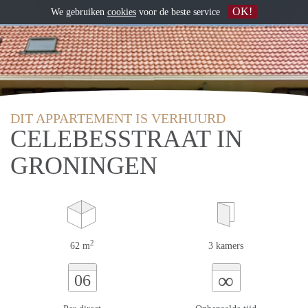
OK!
We gebruiken
cookies
voor de beste service
DIT APPARTEMENT IS VERHUURD
CELEBESSTRAAT IN
GRONINGEN
2
62 m
3 kamers
∞
06