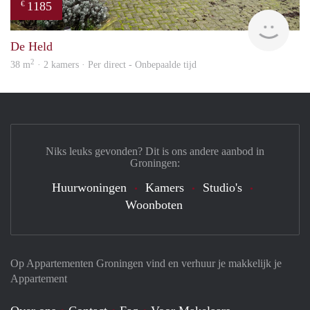
1185
€
Grun
De Held
2
38 m
· 2 kamers · Per direct - Onbepaalde tijd
Niks leuks gevonden? Dit is ons andere aanbod in
Groningen:
Huurwoningen
Kamers
Studio's
Woonboten
Op Appartementen Groningen vind en verhuur je makkelijk je
Appartement