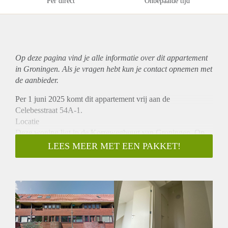
Per direct
Onbepaalde tijd
Op deze pagina vind je alle informatie over dit
appartement
in Groningen. Als je vragen hebt kun je contact opnemen met
de aanbieder.
Per 1 juni 2025 komt dit appartement vrij aan de
Celebesstraat 54A-1.
Locatie
Deze woning ligt in de Korrewegbuurt van Groningen. Op
loopafstand bevinden zich supermarkten, winkels, cafés en
LEES MEER MET EEN PAKKET!
restaurants. Daarnaast is het centrum binnen enkele minuten
bereikbaar per fiets of te voet. Ook het openbaar vervoer en
de uitvalswegen zijn snel te bereiken.
Indeling
Het appartement bevindt zich op de eerste verdieping, heeft
een oppervlakte van circa 60 m² en is voorzien van een
A+++ label. De woonruimte bestaat uit een lichte